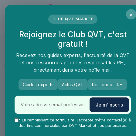
Panneau de gestion des cookies
×
CLUB QVT MARKET
LE MÉDIA DES PROFESSIONNELS DE LA QVT
Rejoignez le Club QVT, c'est
gratuit !
QVT Market
Vie Ma Vie dans la QVT
Portrait et interview
Recevez nos guides experts, l'actualité de la QVT
et nos ressources pour les responsables RH,
Portrait et interview
directement dans votre boîte mail.
Interview de Pauline Besson :
Guides experts
Actus QVT
Ressources RH
Comment concilier innovation,
QVCT et performance ?
Je m'inscris
Pauline, pourriez-vous nous expliquer
* En remplissant ce formulaire, j'accepte d'être contacté(e) à
comment la gestion de l'innovation et la
des fins commerciales par QVT Market et ses partenaires.
qualité de vie au travail (QVT) se