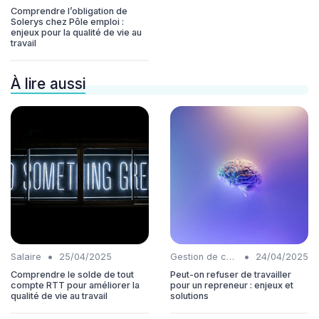
Comprendre l’obligation de
Solerys chez Pôle emploi :
enjeux pour la qualité de vie au
travail
À lire aussi
•
•
Salaire
25/04/2025
Gestion de carrière
24/04/2025
Comprendre le solde de tout
Peut-on refuser de travailler
compte RTT pour améliorer la
pour un repreneur : enjeux et
qualité de vie au travail
solutions