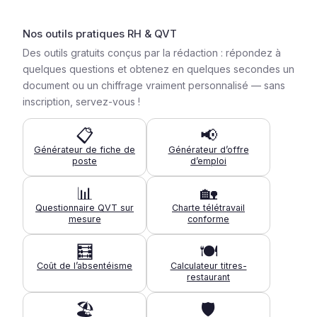
Nos outils pratiques RH & QVT
Des outils gratuits conçus par la rédaction : répondez à
quelques questions et obtenez en quelques secondes un
document ou un chiffrage vraiment personnalisé — sans
inscription, servez-vous !
📋
📢
Générateur de fiche de
Générateur d’offre
poste
d’emploi
📊
🏡
Questionnaire QVT sur
Charte télétravail
mesure
conforme
🧮
🍽️
Coût de l’absentéisme
Calculateur titres-
restaurant
🏖️
🛡️