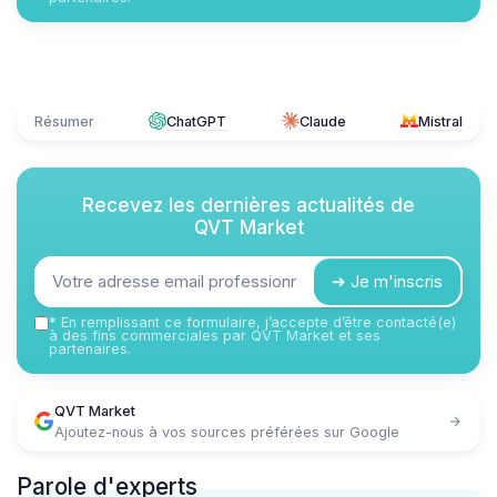
Résumer
ChatGPT
Claude
Mistral
Recevez les dernières actualités de
QVT Market
➔ Je m'inscris
*
En remplissant ce formulaire, j’accepte d’être contacté(e)
à des fins commerciales par QVT Market et ses
partenaires.
QVT Market
Ajoutez-nous à vos sources préférées sur Google
Parole d'experts