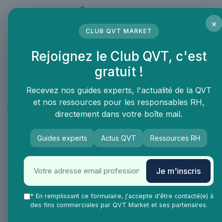
Panneau de gestion des cookies
×
CLUB QVT MARKET
LE MÉDIA DES PROFESSIONNELS DE LA QVT
Rejoignez le Club QVT, c'est
gratuit !
QVT Market
Vie Ma Vie dans la QVT
Portrait et interview
Recevez nos guides experts, l'actualité de la QVT
et nos ressources pour les responsables RH,
Portrait et interview
directement dans votre boîte mail.
Interview de Liliane Cazeneuve :
Guides experts
Actus QVT
Ressources RH
"L'art et la psychanalyse" et non
pas "la psychanalyse de l'art"
Je m'inscris
Liliane, pouvez-vous nous parler de la
* En remplissant ce formulaire, j'accepte d'être contacté(e) à
manière dont vous intégrez vos
des fins commerciales par QVT Market et ses partenaires.
compétences en psychanalyse dans votre