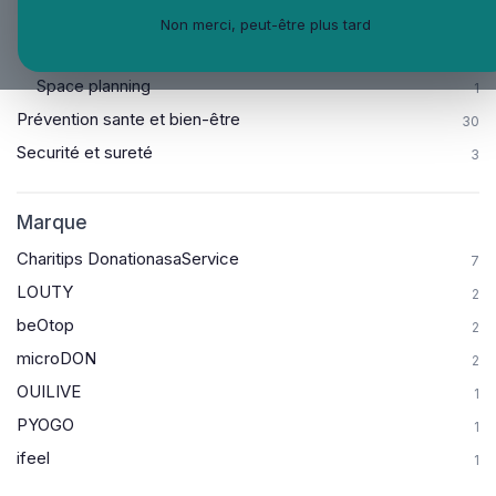
Management
2
Non merci, peut-être plus tard
Outils de mesures de la QVT
18
Space planning
1
Prévention sante et bien-être
30
Securité et sureté
3
Marque
Charitips DonationasaService
7
LOUTY
2
beOtop
2
microDON
2
OUILIVE
1
PYOGO
1
ifeel
1