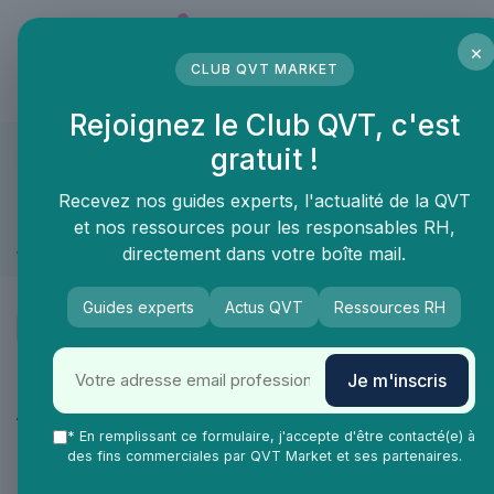
Panneau de gestion des cookies
×
CLUB QVT MARKET
LE MÉDIA DES PROFESSIONNELS DE LA QVT
Rejoignez le Club QVT, c'est
gratuit !
QVT Market
Marketplace
Marketplace
Recevez nos guides experts, l'actualité de la QVT
et nos ressources pour les responsables RH,
Management & RH
directement dans votre boîte mail.
Guides experts
Actus QVT
Ressources RH
Je m'inscris
Catégories
Aménagement des espaces de travail
47
* En remplissant ce formulaire, j'accepte d'être contacté(e) à
Management & RH
26
des fins commerciales par QVT Market et ses partenaires.
Logiciel RH
1