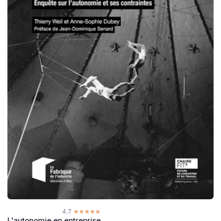
4.7
☆☆☆☆☆
★★★★★
L'autonomie en entreprise