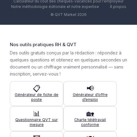
Calculateur du coût des chèques-vacances pour l'employeur
Notre méthodologie éditoriale et notre expertise
À propos
© QVT Market 2026
Nos outils pratiques RH & QVT
Des outils gratuits conçus par la rédaction : répondez à
quelques questions et obtenez en quelques secondes un
document ou un chiffrage vraiment personnalisé — sans
inscription, servez-vous !
📋
📢
Générateur de fiche de
Générateur d’offre
poste
d’emploi
📊
🏡
Questionnaire QVT sur
Charte télétravail
mesure
conforme