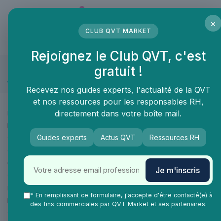
Panneau de gestion des cookies
×
CLUB QVT MARKET
LE MÉDIA DES PROFESSIONNELS DE LA QVT
Rejoignez le Club QVT, c'est
gratuit !
Novembre 2025
Recevez nos guides experts, l'actualité de la QVT
et nos ressources pour les responsables RH,
•
directement dans votre boîte mail.
Bien-être employés
06/08/2026
Intégrer la chaise amma assis pour améliorer le bien-être au travail
Guides experts
Actus QVT
Ressources RH
•
Gestion de carrière
06/11/2025
Comment rebondir après un échec professionnel ?
Je m'inscris
•
Engagement collaborateurs
06/08/2026
* En remplissant ce formulaire, j'accepte d'être contacté(e) à
Les enjeux d’actuel RH pour améliorer la qualité de vie au travail
des fins commerciales par QVT Market et ses partenaires.