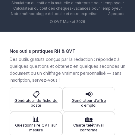
Simulateur du coût de la mutuelle d'entreprise pour l'employeur
Calculateur du coût des chèques-vacances pour l'employeur
Notre méthodologie éditoriale et notre expertise
À propos
© QVT Market 2026
Nos outils pratiques RH & QVT
Des outils gratuits conçus par la rédaction : répondez à
quelques questions et obtenez en quelques secondes un
document ou un chiffrage vraiment personnalisé — sans
inscription, servez-vous !
📋
📢
Générateur de fiche de
Générateur d’offre
poste
d’emploi
📊
🏡
Questionnaire QVT sur
Charte télétravail
mesure
conforme