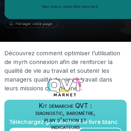
Non merci, peut-être plus tard
Noémie Delaporte
17 novembre 2025
9 min de lecture
Réviseur de CV
Partager cette page
Découvrez comment optimiser l’utilisation
de myrh connexion afin de renforcer la
qualité de vie au travail et soutenir les
managers qualité de vie au travail dans
leurs missions quotidiennes.
Kit démarche QVT :
diagnostic, baromètre,
plan d'action et
Téléchargez gratuitement le livre blanc
indicateurs