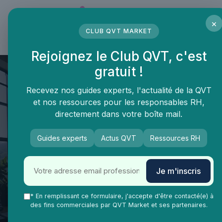
Panneau de gestion des cookies
×
CLUB QVT MARKET
LE MÉDIA DES PROFESSIONNELS DE LA QVT
Rejoignez le Club QVT, c'est
gratuit !
Recevez nos guides experts, l'actualité de la QVT
et nos ressources pour les responsables RH,
directement dans votre boîte mail.
Guides experts
Actus QVT
Ressources RH
QVT Market
Tendances QVT
Tech
Je m'inscris
Optimiser l’expérience myrh
connexion pour améliorer la
* En remplissant ce formulaire, j'accepte d'être contacté(e) à
des fins commerciales par QVT Market et ses partenaires.
qualité de vie au travail