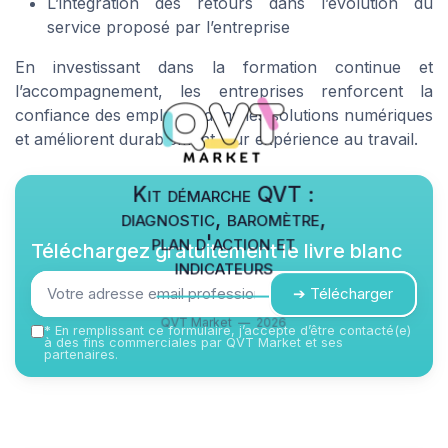
L’intégration des retours dans l’évolution du
service proposé par l’entreprise
En investissant dans la formation continue et
l’accompagnement, les entreprises renforcent la
confiance des employes dans les solutions numériques
et améliorent durablement leur expérience au travail.
Kit démarche QVT :
diagnostic, baromètre,
plan d'action et
Téléchargez gratuitement le livre blanc
indicateurs
➔ Télécharger
QVT Market — 2026
*
En remplissant ce formulaire, j’accepte d’être contacté(e)
à des fins commerciales par QVT Market et ses
partenaires.