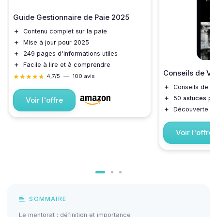
Guide Gestionnaire de Paie 2025
＋
Contenu complet sur la paie
＋
Mise à jour pour 2025
＋
249 pages d'informations utiles
＋
Facile à lire et à comprendre
Conseils de V
★★★★★
★★★★★
4,7/5
—
100 avis
＋
Conseils de
lo
＋
50
astuces
pra
Voir l'offre
＋
Découverte d
Voir l'offre
SOMMAIRE
Le mentorat : définition et importance