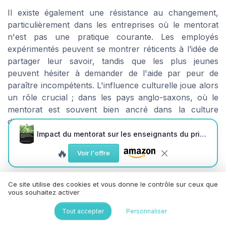
Il existe également une résistance au changement,
particulièrement dans les entreprises où le mentorat
n'est pas une pratique courante. Les employés
expérimentés peuvent se montrer réticents à l’idée de
partager leur savoir, tandis que les plus jeunes
peuvent hésiter à demander de l'aide par peur de
paraître incompétents. L'influence culturelle joue alors
un rôle crucial ; dans les pays anglo-saxons, où le
mentorat est souvent bien ancré dans la culture
d'entreprise, ces résistances sont moins marquées.
Impact du mentorat sur les enseignants du primaire
Les polémiques autour du reverse
🔥
Voir l'offre
mentoring
Un aspect controversé du mentorat est le reverse
Ce site utilise des cookies et vous donne le contrôle sur ceux que
mentoring, où un employé plus jeune mentore une
vous souhaitez activer
personne plus expérimentée. Bien que cette pratique
Tout accepter
Personnaliser
ait pour but de démocratiser les nouvelles
compétences et les nouvelles technologies, elle peut