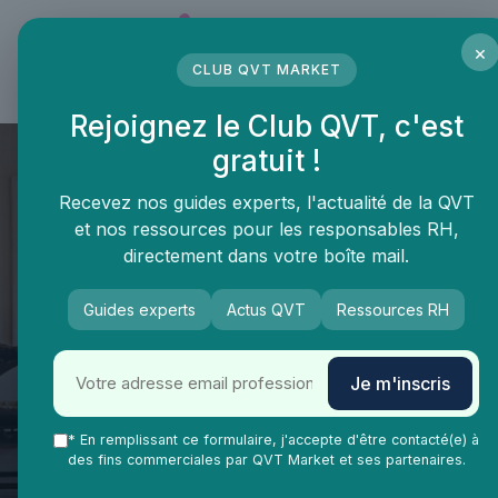
Panneau de gestion des cookies
×
CLUB QVT MARKET
LE MÉDIA DES PROFESSIONNELS DE LA QVT
Rejoignez le Club QVT, c'est
gratuit !
Recevez nos guides experts, l'actualité de la QVT
et nos ressources pour les responsables RH,
directement dans votre boîte mail.
Guides experts
Actus QVT
Ressources RH
QVT Market
Enjeux dans la QVT
Formation continue
Je m'inscris
Mentorat def : un guide
complet pour améliorer la
* En remplissant ce formulaire, j'accepte d'être contacté(e) à
des fins commerciales par QVT Market et ses partenaires.
qualité de vie au travail