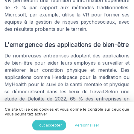
VR permettent une rétention d'information supérieure
de 75 % par rapport aux méthodes traditionnelles.
Microsoft, par exemple, utilise la VR pour former ses
équipes à la gestion de risques psychosociaux, avec
des résultats probants sur le terrain.
L'emergence des applications de bien-être
De nombreuses entreprises adoptent des applications
de bien-être pour aider leurs employés à surveiller et
améliorer leur condition physique et mentale. Des
applications comme Headspace pour la méditation ou
MyHealth pour le suivi de la santé mentale et physique
se démocratisent dans les lieux de travail.Selon une
étude de Deloitte de 2022, 65 % des entreprises en
France ont intégré au moins une application de bien-
Ce site utilise des cookies et vous donne le contrôle sur ceux que
être dans leur stratégie QVT. « Ces outils permettent
vous souhaitez activer
de détecter rapidement les signaux de malaise et d'agir
Tout accepter
Personnaliser
en conséquence », explique Julie Martin, directrice