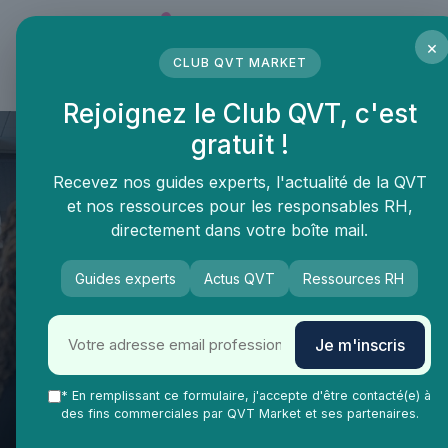
Panneau de gestion des cookies
×
CLUB QVT MARKET
LE MÉDIA DES PROFESSIONNELS DE LA QVT
Rejoignez le Club QVT, c'est
gratuit !
Recevez nos guides experts, l'actualité de la QVT
et nos ressources pour les responsables RH,
directement dans votre boîte mail.
Guides experts
Actus QVT
Ressources RH
QVT Market
Vie Ma Vie dans la QVT
Formation
Je m'inscris
Formation qualite de vie au
travail : améliorer le bien-être
* En remplissant ce formulaire, j'accepte d'être contacté(e) à
des fins commerciales par QVT Market et ses partenaires.
en entreprise