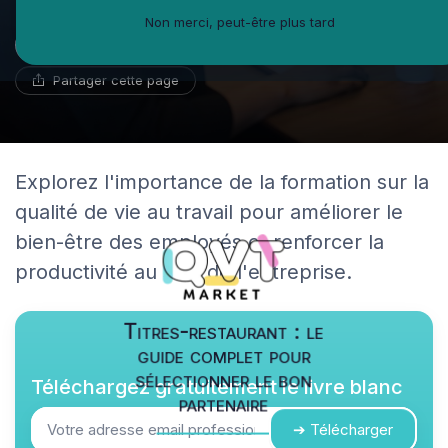
Non merci, peut-être plus tard
Guillaume Bernard
18 mai 2024
18 min de lecture
Ambassadeur du coworking
Partager cette page
Explorez l'importance de la formation sur la
qualité de vie au travail pour améliorer le
bien-être des employés et renforcer la
productivité au sein de l'entreprise.
Titres-restaurant : le
guide complet pour
sélectionner le bon
Téléchargez gratuitement le livre blanc
partenaire
➔ Télécharger