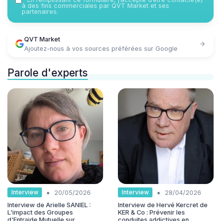
à des fins commerciales par QVT Market et ses
partenaires.
QVT Market
Ajoutez-nous à vos sources préférées sur Google
Parole d'experts
•
•
Interview
Interview
20/05/2026
28/04/2026
Interview de Arielle SANIEL :
Interview de Hervé Kercret de
L'impact des Groupes
KER & Co : Prévenir les
d'Entraide Mutuelle sur
conduites addictives en