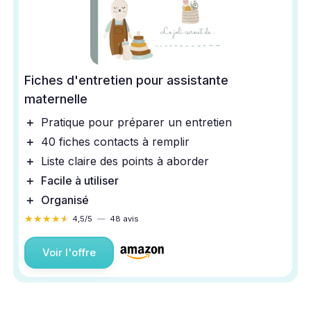
Fiches d'entretien pour assistante
maternelle
＋
Pratique pour préparer un entretien
＋
40 fiches contacts à remplir
＋
Liste claire des points à aborder
＋
Facile à utiliser
＋
Organisé
★★★★★
★★★★★
4,5/5
—
48 avis
Voir l'offre