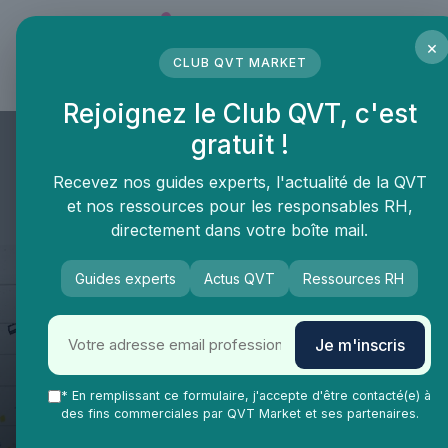
Panneau de gestion des cookies
×
CLUB QVT MARKET
LE MÉDIA DES PROFESSIONNELS DE LA QVT
Rejoignez le Club QVT, c'est
gratuit !
Recevez nos guides experts, l'actualité de la QVT
et nos ressources pour les responsables RH,
directement dans votre boîte mail.
Guides experts
Actus QVT
Ressources RH
QVT Market
Vie Ma Vie dans la QVT
Recrutement
Je m'inscris
Comment bénéficier d'une
assistance lors d'un entretien
* En remplissant ce formulaire, j'accepte d'être contacté(e) à
des fins commerciales par QVT Market et ses partenaires.
informel