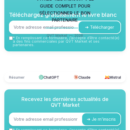
guide complet pour
sélectionner le bon
Téléchargez gratuitement le livre blanc
partenaire
➔ Télécharger
QVT Market — 2026
*
En remplissant ce formulaire, j’accepte d’être contacté(e)
à des fins commerciales par QVT Market et ses
partenaires.
Résumer
ChatGPT
Claude
Mistral
Recevez les dernières actualités de
QVT Market
➔ Je m'inscris
*
En remplissant ce formulaire, j’accepte d’être contacté(e)