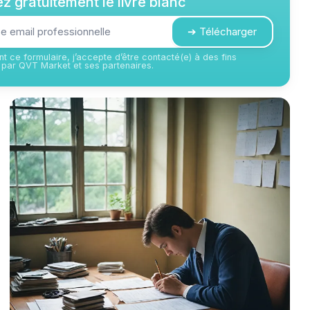
z gratuitement le livre blanc
➔ Télécharger
t ce formulaire, j’accepte d’être contacté(e) à des fins
par QVT Market et ses partenaires.