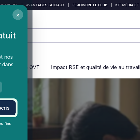
EN ANNUEL
|
AVANTAGES SOCIAUX
|
REJOINDRE LE CLUB
|
KIT MÉDIA ET
×
atuit
et nos
t dans
jeux dans la QVT
Impact RSE et qualité de vie au travai
cris
es fins