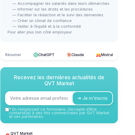
— Accompagner les salariés dans leurs démarches
— Informer sur les droits et les procédures
— Faciliter la rédaction et le suivi des demandes
— Créer un climat de confiance
— Veiller à l’équité et à la conformité
Pour aller plus loin côté employeur
Résumer
ChatGPT
Claude
Mistral
Recevez les dernières actualités de
QVT Market
➔ Je m'inscris
*
En remplissant ce formulaire, j’accepte d’être
contacté(e) à des fins commerciales par QVT Market
et ses partenaires.
QVT Market