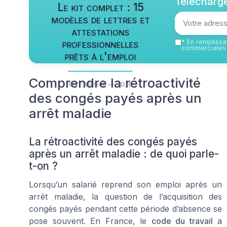
Télécharge
Le kit complet : 15
modèles de lettres et
attestations
professionnelles
*
En remplissan
commerciales 
prêts à l'emploi
Comprendre la rétroactivité
QVT Market — 2026
des congés payés après un
arrêt maladie
La rétroactivité des congés payés
après un arrêt maladie : de quoi parle-
t-on ?
Lorsqu’un salarié reprend son emploi après un
arrêt maladie, la question de l’acquisition des
congés payés pendant cette période d’absence se
pose souvent. En France, le
code du travail
a