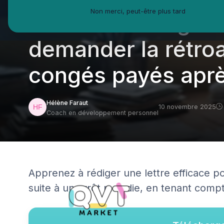
Non merci, peut-être plus tard
Comment rédiger u
demander la rétroa
congés payés aprè
Hélène Faraut
10 novembre 2025
Coach en développement personnel
Apprenez à rédiger une lettre efficace po
suite à un arrêt maladie, en tenant compt