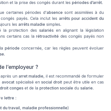
sition et la prise des congés durant les
périodes d’arrêt
.
ue certaines périodes d'
absence
sont assimilées à du
s congés payés. Cela inclut les
arrêts pour accident du
ujours les
arrêts maladie
simples.
 la protection des
salariés
en alignant la législation
ans certains cas la
rétroactivité
des congés payés non
 la
période
concernée, car les règles peuvent évoluer
ise
.
de l’employeur ?
après un
arret maladie
, il est recommandé de formuler
n
avocat
spécialisé en
social droit
peut être utile en cas
droit conges
et de la
protection sociale
du
salarie
.
tre
lettre
:
t du travail
,
maladie professionnelle
)