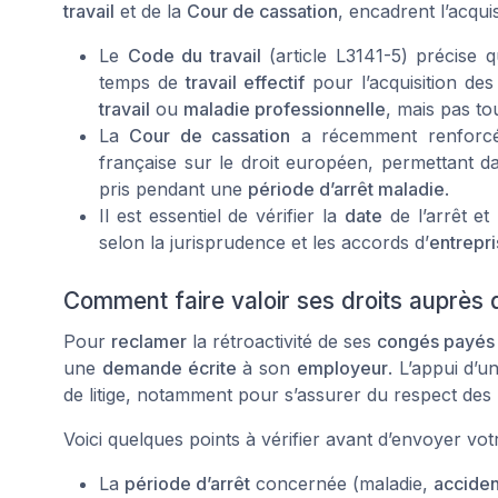
travail
et de la
Cour de cassation
, encadrent l’acqui
Le
Code du travail
(article L3141-5) précise q
temps de
travail effectif
pour l’acquisition de
travail
ou
maladie professionnelle
, mais pas to
La
Cour de cassation
a récemment renforcé
française sur le droit européen, permettant d
pris pendant une
période d’arrêt maladie
.
Il est essentiel de vérifier la
date
de l’arrêt et
selon la jurisprudence et les accords d’
entrepr
Comment faire valoir ses droits auprès 
Pour
reclamer
la rétroactivité de ses
congés payés
une
demande écrite
à son
employeur
. L’appui d’u
de litige, notamment pour s’assurer du respect des
Voici quelques points à vérifier avant d’envoyer vo
La
période d’arrêt
concernée (maladie,
acciden