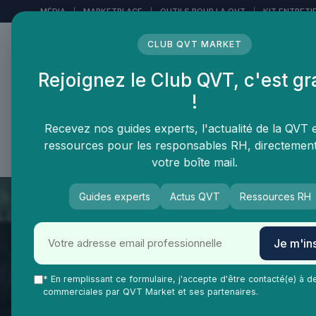
Panneau de gestion des cookies
MÉDIA
|
MARKETPLACE
|
OUTILS POUR LA QVT
|
KIT ENTRETI
CLUB QVT MARKET
Rejoignez le Club QVT, c'est gr
LE MÉDIA DES
!
PROFESSIONNELS DE LA
QVT
Recevez nos guides experts, l'actualité de la QVT 
ressources pour les responsables RH, directemen
Vie Ma Vie dans la QVT
Tendances QVT
En
votre boîte mail.
Guides experts
Actus QVT
Ressources RH
Je m'ins
* En remplissant ce formulaire, j'accepte d'être contacté(e) à d
commerciales par QVT Market et ses partenaires.
QVT Market
Vie Ma Vie dans la QVT
Salaire