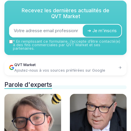
Recevez les dernières actualités de
QVT Market
➔ Je m'inscris
*
En remplissant ce formulaire, j’accepte d’être contacté(e)
à des fins commerciales par QVT Market et ses
partenaires.
QVT Market
Ajoutez-nous à vos sources préférées sur Google
Parole d'experts