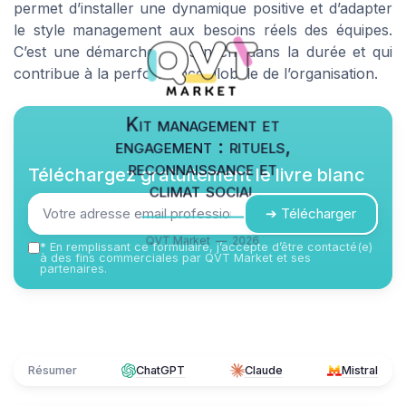
permet d’installer une dynamique positive et d’adapter
le style management aux besoins réels des équipes.
C’est une démarche qui s’inscrit dans la durée et qui
contribue à la performance globale de l’organisation.
Kit management et
engagement : rituels,
reconnaissance et
Téléchargez gratuitement le livre blanc
climat social
➔ Télécharger
QVT Market — 2026
*
En remplissant ce formulaire, j’accepte d’être contacté(e)
à des fins commerciales par QVT Market et ses
partenaires.
Résumer
ChatGPT
Claude
Mistral