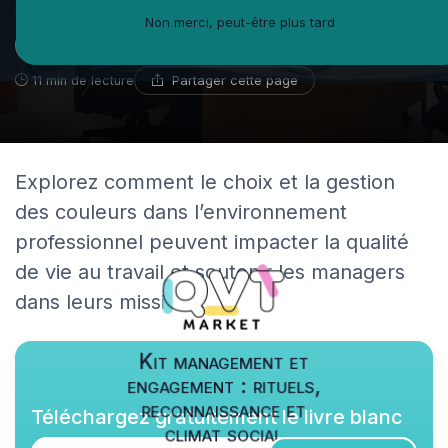
Non merci, peut-être plus tard
Michel-Antoine Leblanc
29 décembre 2025
Spécialiste du bien-être en entreprise
Partager cette page
11 min de lecture
Explorez comment le choix et la gestion
des couleurs dans l’environnement
professionnel peuvent impacter la qualité
de vie au travail et soutenir les managers
dans leurs missions.
Kit management et
engagement : rituels,
reconnaissance et
Téléchargez gratuitement le livre blanc
climat social