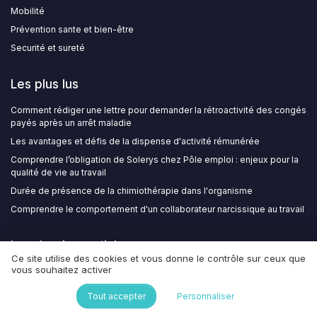
Mobilité
Prévention sante et bien-être
Securité et sureté
Les plus lus
Comment rédiger une lettre pour demander la rétroactivité des congés
payés après un arrêt maladie
Les avantages et défis de la dispense d'activité rémunérée
Comprendre l’obligation de Solerys chez Pôle emploi : enjeux pour la
qualité de vie au travail
Durée de présence de la chimiothérapie dans l'organisme
Comprendre le comportement d'un collaborateur narcissique au travail
Les derniers articles
Ce site utilise des cookies et vous donne le contrôle sur ceux que
vous souhaitez activer
CSRD et reporting social : intégrer vos données QVT dans le rapport
de durabilité
Tout accepter
Personnaliser
Comment structurer une fiche d’entretien individuel en PDF pour
soutenir la culture de feedback et la QVT