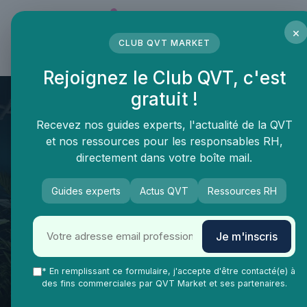
Panneau de gestion des cookies
×
CLUB QVT MARKET
LE MÉDIA DES PROFESSIONNELS DE LA QVT
Rejoignez le Club QVT, c'est
gratuit !
Recevez nos guides experts, l'actualité de la QVT
et nos ressources pour les responsables RH,
directement dans votre boîte mail.
Guides experts
Actus QVT
Ressources RH
QVT Market
Impact RSE et qualité de vie au travail
Management
Je m'inscris
L’influence des couleurs dans
le management pour améliorer
* En remplissant ce formulaire, j'accepte d'être contacté(e) à
des fins commerciales par QVT Market et ses partenaires.
la qualité de vie au travail