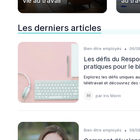
vie au travail
au tra
Les derniers articles
•
Bien-être employés
06/0
Les défis du Respon
pratiques pour le b
Explorez les défis uniques au
télétravail et découvrez des
par Iris Morin
•
Bien-être employés
06/0