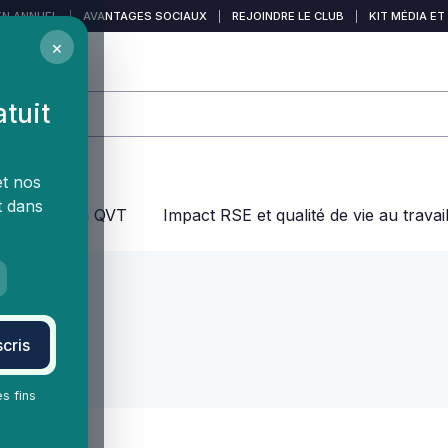
EN ANNUEL
|
AVANTAGES SOCIAUX
|
REJOINDRE LE CLUB
|
KIT MÉDIA ET
×
atuit
et nos
t dans
jeux dans la QVT
Impact RSE et qualité de vie au travai
cris
es fins
travail.