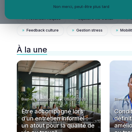
Non merci, peut-être plus tard
Accéder aux autres catégories Enjeux dans la QVT :
»
Prévention risques
»
Équilibre vie-travail
»
F
»
Feedback culture
»
Gestion stress
»
Mobilit
À la une
•
Bien-être employés
06/08/2026
Bien-êtr
Être accompagné lors
Condit
d’un entretien informel :
défini
un atout pour la qualité de
amélio