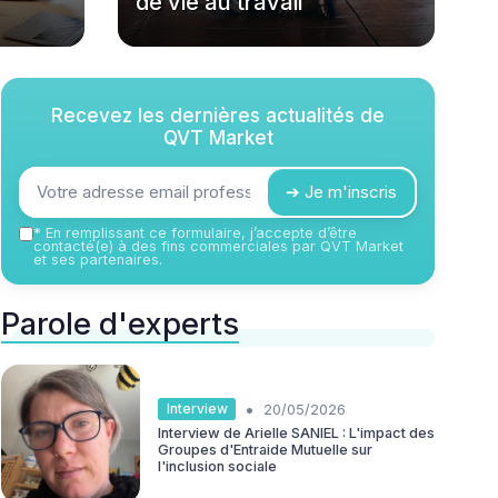
de vie au travail
Recevez les dernières actualités de
QVT Market
➔ Je m'inscris
*
En remplissant ce formulaire, j’accepte d’être
contacté(e) à des fins commerciales par QVT Market
et ses partenaires.
Parole d'experts
•
Interview
20/05/2026
Interview de Arielle SANIEL : L'impact des
Groupes d'Entraide Mutuelle sur
l'inclusion sociale