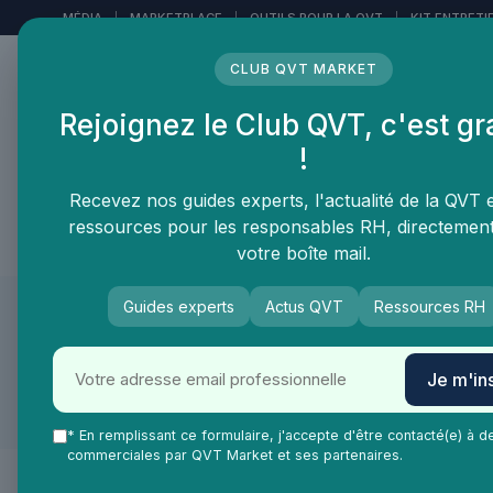
Panneau de gestion des cookies
MÉDIA
|
MARKETPLACE
|
OUTILS POUR LA QVT
|
KIT ENTRETI
CLUB QVT MARKET
Rejoignez le Club QVT, c'est gr
LE MÉDIA DES
!
PROFESSIONNELS DE LA
QVT
Recevez nos guides experts, l'actualité de la QVT 
ressources pour les responsables RH, directemen
Vie Ma Vie dans la QVT
Tendances QVT
En
votre boîte mail.
Guides experts
Actus QVT
Ressources RH
QVT Market
Enjeux dans la QVT
Blog
Je m'ins
Bien-être employés
* En remplissant ce formulaire, j'accepte d'être contacté(e) à d
commerciales par QVT Market et ses partenaires.
Bien-être des employés : confort, santé et satisfaction au 