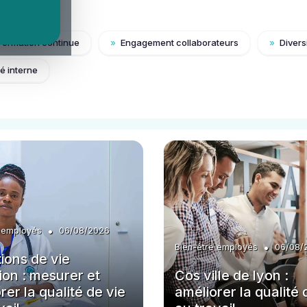
ormation continue
»
Engagement collaborateurs
»
Diversi
é interne
•
e employés
06/08/2026
•
Bien-être employés
06/08/
ions de vie
tion : mesurer et
Cos ville de lyon :
rer la qualité de vie
améliorer la qualité 