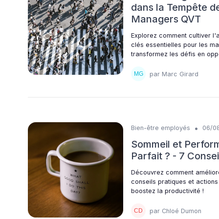
dans la Tempête de
Managers QVT
Explorez comment cultiver l'a
clés essentielles pour les m
transformez les défis en oppo
par Marc Girard
•
Bien-être employés
06/0
Sommeil et Perform
Parfait ? - 7 Conse
Découvrez comment améliore
conseils pratiques et action
boostez la productivité !
par Chloé Dumon