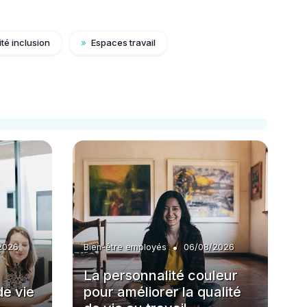
té inclusion
»
Espaces travail
•
2026
Bien-être employés
06/08/2026
La personnalité couleur
de vie
pour améliorer la qualité