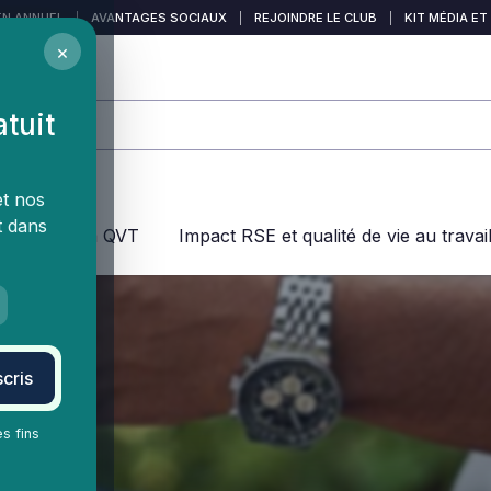
EN ANNUEL
|
AVANTAGES SOCIAUX
|
REJOINDRE LE CLUB
|
KIT MÉDIA ET
×
atuit
et nos
t dans
jeux dans la QVT
Impact RSE et qualité de vie au travai
cris
es fins