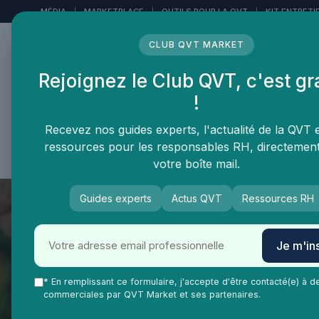
Panneau de gestion des cookies
MÉDIA
|
MARKETPLACE
|
OUTILS POUR LA QVT
|
KIT ENTRETI
CLUB QVT MARKET
Rejoignez le Club QVT, c'est gr
LE MÉDIA DES
!
PROFESSIONNELS DE LA
QVT
Recevez nos guides experts, l'actualité de la QVT 
ressources pour les responsables RH, directemen
Vie Ma Vie dans la QVT
Tendances QVT
En
votre boîte mail.
Guides experts
Actus QVT
Ressources RH
Je m'ins
* En remplissant ce formulaire, j'accepte d'être contacté(e) à d
commerciales par QVT Market et ses partenaires.
QVT Market
Enjeux dans la QVT
Bien-être employés