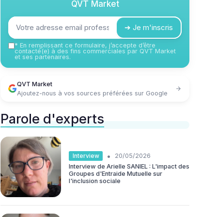
QVT Market
➔ Je m'inscris
*
En remplissant ce formulaire, j’accepte d’être
contacté(e) à des fins commerciales par QVT Market
et ses partenaires.
QVT Market
Ajoutez-nous à vos sources préférées sur Google
Parole d'experts
•
Interview
20/05/2026
Interview de Arielle SANIEL : L'impact des
Groupes d'Entraide Mutuelle sur
l'inclusion sociale