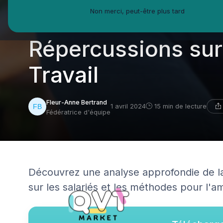
Non merci, peut-être plus tard
Définition de la QV
Répercussions sur
Travail
Fleur-Anne Bertrand
1 avril 2024
15 min de lecture
Fédératrice d'équipe
Découvrez une analyse approfondie de la 
sur les salariés et les méthodes pour l'a