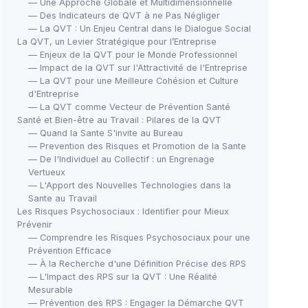
— Une Approche Globale et Multidimensionnelle
— Des Indicateurs de QVT à ne Pas Négliger
— La QVT : Un Enjeu Central dans le Dialogue Social
La QVT, un Levier Stratégique pour l’Entreprise
— Enjeux de la QVT pour le Monde Professionnel
— Impact de la QVT sur l'Attractivité de l'Entreprise
— La QVT pour une Meilleure Cohésion et Culture
d'Entreprise
— La QVT comme Vecteur de Prévention Santé
Santé et Bien-être au Travail : Pilares de la QVT
— Quand la Sante S'invite au Bureau
— Prevention des Risques et Promotion de la Sante
— De l'Individuel au Collectif : un Engrenage
Vertueux
— L'Apport des Nouvelles Technologies dans la
Sante au Travail
Les Risques Psychosociaux : Identifier pour Mieux
Prévenir
— Comprendre les Risques Psychosociaux pour une
Prévention Efficace
— À la Recherche d'une Définition Précise des RPS
— L'Impact des RPS sur la QVT : Une Réalité
Mesurable
— Prévention des RPS : Engager la Démarche QVT