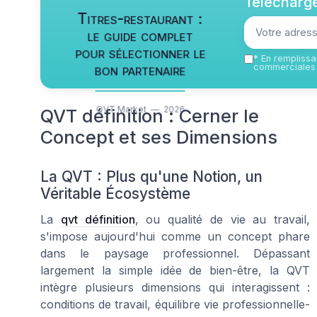
Télécharge
Titres-restaurant :
le guide complet
pour sélectionner le
*
En remplissan
bon partenaire
commerciales 
QVT Market — 2026
QVT définition : Cerner le
Concept et ses Dimensions
La QVT : Plus qu'une Notion, un
Véritable Écosystème
La
qvt définition
, ou qualité de vie au travail,
s'impose aujourd'hui comme un concept phare
dans le paysage professionnel. Dépassant
largement la simple idée de bien-être, la QVT
intègre plusieurs dimensions qui interagissent :
conditions de travail, équilibre vie professionnelle-