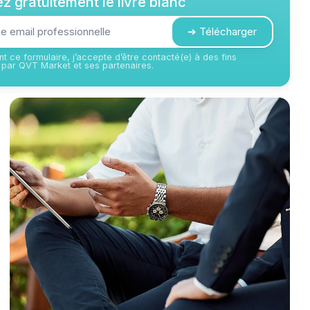
z gratuitement le livre blanc
➔ Télécharger
t ce formulaire, j’accepte d’être contacté(e) à des fins
par QVT Market et ses partenaires.