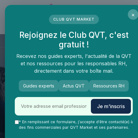
Panneau de gestion des cookies
×
CLUB QVT MARKET
LE MÉDIA DES PROFESSIONNELS DE LA QVT
Rejoignez le Club QVT, c'est
gratuit !
Recevez nos guides experts, l'actualité de la QVT
et nos ressources pour les responsables RH,
directement dans votre boîte mail.
Guides experts
Actus QVT
Ressources RH
QVT Market
Enjeux dans la QVT
Mobilité interne
Je m'inscris
La Mobilité Interne comme
Levier de Qualité de Vie au
* En remplissant ce formulaire, j'accepte d'être contacté(e) à
des fins commerciales par QVT Market et ses partenaires.
Travail