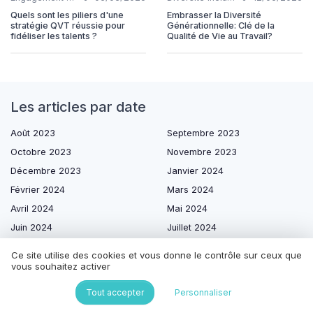
Quels sont les piliers d'une
Embrasser la Diversité
stratégie QVT réussie pour
Générationnelle: Clé de la
fidéliser les talents ?
Qualité de Vie au Travail?
Les articles par date
Août 2023
Septembre 2023
Octobre 2023
Novembre 2023
Décembre 2023
Janvier 2024
Février 2024
Mars 2024
Avril 2024
Mai 2024
Juin 2024
Juillet 2024
Août 2024
Septembre 2024
Ce site utilise des cookies et vous donne le contrôle sur ceux que
Octobre 2024
Novembre 2024
vous souhaitez activer
Janvier 2025
Février 2025
Tout accepter
Personnaliser
Mars 2025
Avril 2025