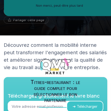
Non merci, peut-être plus tard
Benoît Roux
19 mars 2024
12 min de lecture
Géographe du travail
Partager cette page
Découvrez comment la mobilité interne
peut transformer l'engagement des salariés
et améliorer significativement la qualité de
vie au travail au sein de votre entreprise.
Titres-restaurant : le
guide complet pour
sélectionner le bon
Téléchargez gratuitement le livre blanc
partenaire
➔ Télécharger