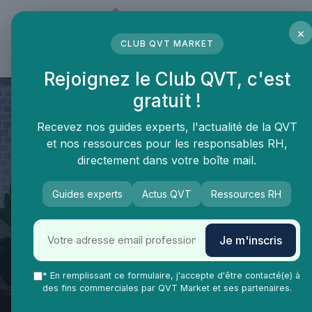
Panneau de gestion des cookies
×
CLUB QVT MARKET
LE MÉDIA DES PROFESSIONNELS DE LA QVT
Rejoignez le Club QVT, c'est
gratuit !
Recevez nos guides experts, l'actualité de la QVT
et nos ressources pour les responsables RH,
directement dans votre boîte mail.
Guides experts
Actus QVT
Ressources RH
QVT Market
Enjeux dans la QVT
Équilibre vie-travail
Je m'inscris
Télétravail et Équilibre de Vie:
Est-ce le Nouveau Graal de la
* En remplissant ce formulaire, j'accepte d'être contacté(e) à
des fins commerciales par QVT Market et ses partenaires.
QVT?