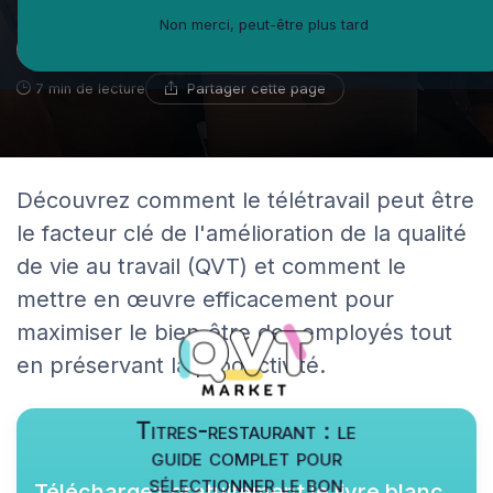
Non merci, peut-être plus tard
Hélène Faraut
4 janvier 2024
Coach en développement personnel
Partager cette page
7 min de lecture
Découvrez comment le télétravail peut être
le facteur clé de l'amélioration de la qualité
de vie au travail (QVT) et comment le
mettre en œuvre efficacement pour
maximiser le bien-être des employés tout
en préservant la productivité.
Titres-restaurant : le
guide complet pour
sélectionner le bon
Téléchargez gratuitement le livre blanc