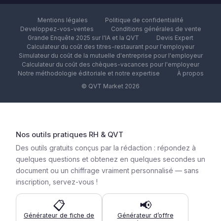
Mentions légales
Politique de confidentialité
Developpez-vos-ventes
Conditions générales de vente
Grande Enquête 2025 sur l'IA et la QVT
Devis Expert
Calculateur du coût des titres-restaurant pour l'employeur
Simulateur du coût de la mutuelle d'entreprise pour l'employeur
Calculateur du coût des chèques-vacances pour l'employeur
Notre méthodologie éditoriale et notre expertise
À propos
© QVT Market 2026
Nos outils pratiques RH & QVT
Des outils gratuits conçus par la rédaction : répondez à
quelques questions et obtenez en quelques secondes un
document ou un chiffrage vraiment personnalisé — sans
inscription, servez-vous !
📋
📢
Générateur de fiche de
Générateur d’offre