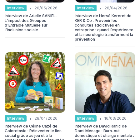
•
•
Interview
Interview
20/05/2026
28/04/2026
Interview de Arielle SANIEL :
Interview de Hervé Kercret de
L'impact des Groupes
KER & Co : Prévenir les
d'Entraide Mutuelle sur
conduites addictives en
l'inclusion sociale
entreprise : quand l’expérience
et la neurologie transforment la
prévention
•
•
Interview
Interview
28/04/2026
16/03/2026
Interview de Céline Cazé de
Interview de David Ranic de
Coloretavie : Réinventer le lien
Domi Ménage : Burn-out
social grâce au jeu et à la
domestique et charge mentale :