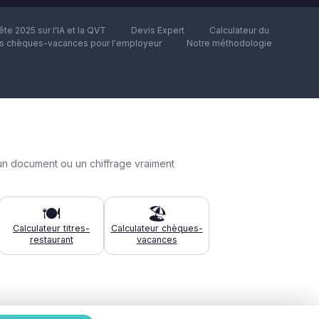
te 2025 sur l'IA et la QVT
Devis Expert
Calculateur du
es chèques-vacances pour l'employeur
Notre méthodologie
un document ou un chiffrage vraiment
🍽️
🏖️
Calculateur titres-
Calculateur chèques-
restaurant
vacances