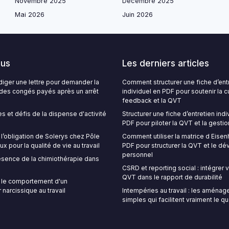
Novembre 2025
Décembre 2025
Mai 2026
Juin 2026
lus
Les derniers articles
ger une lettre pour demander la
Comment structurer une fiche d’ent
é des congés payés après un arrêt
individuel en PDF pour soutenir la c
feedback et la QVT
s et défis de la dispense d'activité
Structurer une fiche d’entretien indi
PDF pour piloter la QVT et la gestio
’obligation de Solerys chez Pôle
Comment utiliser la matrice d Eise
ux pour la qualité de vie au travail
PDF pour structurer la QVT et le 
personnel
sence de la chimiothérapie dans
CSRD et reporting social : intégrer
QVT dans le rapport de durabilité
le comportement d'un
 narcissique au travail
Intempéries au travail : les aména
simples qui facilitent vraiment le q