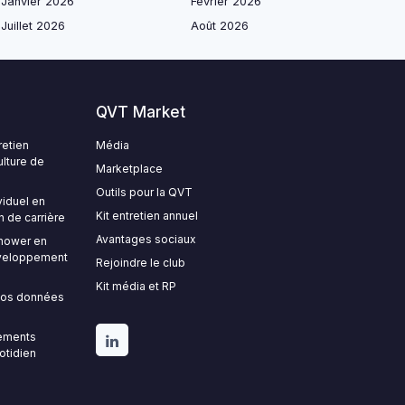
Janvier 2026
Février 2026
Juillet 2026
Août 2026
QVT Market
retien
Média
ulture de
Marketplace
Outils pour la QVT
viduel en
Kit entretien annuel
n de carrière
Avantages sociaux
nhower en
développement
Rejoindre le club
Kit média et RP
 vos données
gements
uotidien