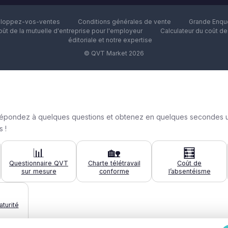
loppez-vos-ventes
Conditions générales de vente
Grande Enquê
oût de la mutuelle d'entreprise pour l'employeur
Calculateur du coût d
éditoriale et notre expertise
© QVT Market 2026
n : répondez à quelques questions et obtenez en quelques secondes 
 !
📊
🏡
🧮
Questionnaire QVT
Charte télétravail
Coût de
sur mesure
conforme
l’absentéisme
turité