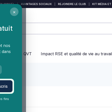
EN ANNUEL
|
AVANTAGES SOCIAUX
|
REJOINDRE LE CLUB
|
KIT MÉDIA ET
×
atuit
et nos
t dans
jeux dans la QVT
Impact RSE et qualité de vie au travai
cris
es fins