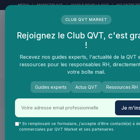
Panneau de gestion des cookies
MÉDIA
|
MARKETPLACE
|
OUTILS POUR LA QVT
|
KIT ENTRETI
CLUB QVT MARKET
Rejoignez le Club QVT, c'est gr
LE MÉDIA DES
!
PROFESSIONNELS DE LA
QVT
Recevez nos guides experts, l'actualité de la QVT 
ressources pour les responsables RH, directemen
Vie Ma Vie dans la QVT
Tendances QVT
En
votre boîte mail.
Guides experts
Actus QVT
Ressources RH
Juillet 2025
Je m'ins
•
Espaces travail
20/07/2025
* En remplissant ce formulaire, j'accepte d'être contacté(e) à d
Optimiser l'espace de réunion avec un mobilier adapté
commerciales par QVT Market et ses partenaires.