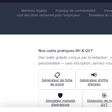
Mentions légales
Politique de confidentialité
Deve
coût des titres-restaurant pour l'employeur
Simulateur du c
Nos outils pratiques RH & QVT
Des outils gratuits conçus par la rédactio
personnalisé — sans inscription, servez-vous
📋
📢
Générateur de fiche
Générateur d’offre
de poste
d’emploi
🛡️
🎯
Simulateur mutuelle
Diagnostic de ma
d’entreprise
QVT