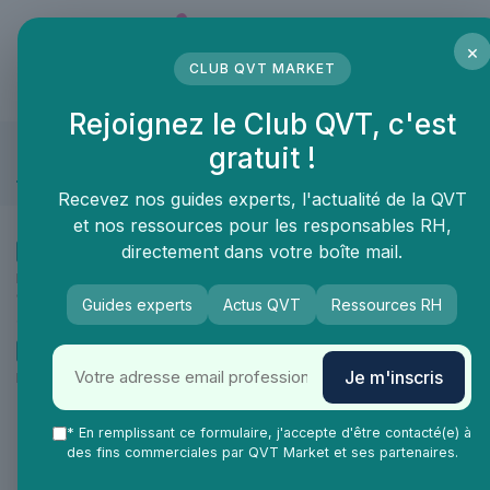
Panneau de gestion des cookies
×
CLUB QVT MARKET
LE MÉDIA DES PROFESSIONNELS DE LA QVT
Rejoignez le Club QVT, c'est
gratuit !
Janvier 2025
Recevez nos guides experts, l'actualité de la QVT
et nos ressources pour les responsables RH,
•
directement dans votre boîte mail.
Interview
12/06/2025
Interview de Luc Brunet : l’IA Diogénial et la philosophie cynique (Le
cynisme est une bonne idée)
Guides experts
Actus QVT
Ressources RH
•
Interview
12/06/2025
Je m'inscris
Interview de Noémie Guerrin : Santé mentale grande cause nationale
- et le travail dans tout ça ?
* En remplissant ce formulaire, j'accepte d'être contacté(e) à
des fins commerciales par QVT Market et ses partenaires.