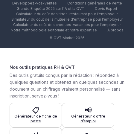
Developpez-vos-ventes
Conditions générales de vente
Grande Enquête 2025 sur l'IA et la QVT
Devis Expert
Calculateur du coût des titres-restaurant pour l'employeur
Simulateur du coût de la mutuelle d'entreprise pour l'employeur
Calculateur du coût des chèques-vacances pour l'employeur
Notre méthodologie éditoriale et notre expertise
À propos
© QVT Market 2026
Nos outils pratiques RH & QVT
Des outils gratuits conçus par la rédaction : répondez à
quelques questions et obtenez en quelques secondes un
document ou un chiffrage vraiment personnalisé — sans
inscription, servez-vous !
📋
📢
Générateur de fiche de
Générateur d’offre
poste
d’emploi