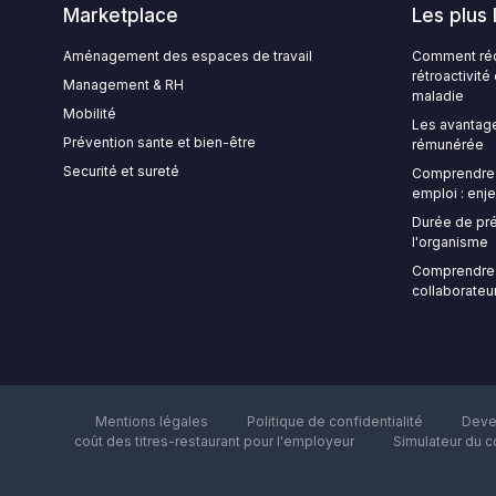
Marketplace
Les plus 
Aménagement des espaces de travail
Comment rédi
rétroactivit
Management & RH
maladie
Mobilité
Les avantage
Prévention sante et bien-être
rémunérée
Securité et sureté
Comprendre l
emploi : enje
Durée de pré
l'organisme
Comprendre 
collaborateur
Mentions légales
Politique de confidentialité
Deve
coût des titres-restaurant pour l'employeur
Simulateur du c