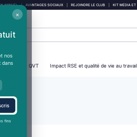
EN ANNUEL
|
AVANTAGES SOCIAUX
|
REJOINDRE LE CLUB
|
KIT MÉDIA ET
×
atuit
et nos
t dans
jeux dans la QVT
Impact RSE et qualité de vie au travai
cris
es fins
ofessionnel.