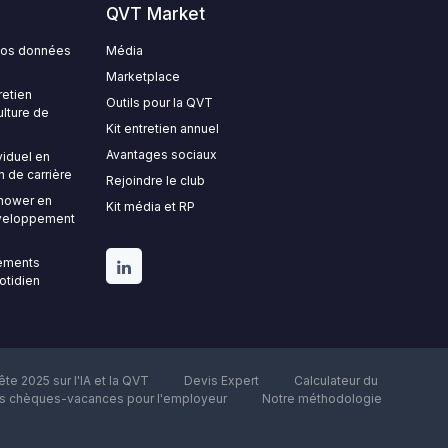
QVT Market
 vos données
Média
Marketplace
retien
Outils pour la QVT
ulture de
Kit entretien annuel
Avantages sociaux
viduel en
n de carrière
Rejoindre le club
nhower en
Kit média et RP
développement
gements
uotidien
te 2025 sur l'IA et la QVT
Devis Expert
Calculateur du
es chèques-vacances pour l'employeur
Notre méthodologie