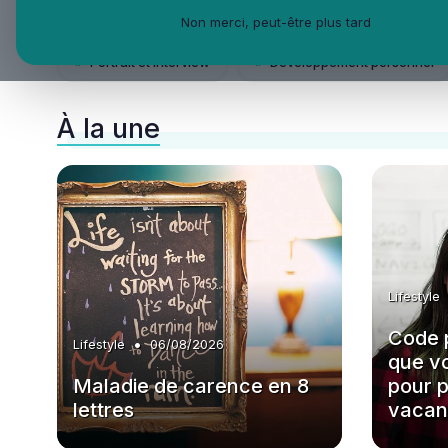
Non merci, peut-être plus tard
Accéder aux autres catégories Vie Ma Vie dans la QVT :
»
Portrait et interview
»
Développement personnel
À la une
Lifestyle
Code 
•
Lifestyle
06/08/2026
que v
Maladie de carence en 8
pour p
lettres
vacan