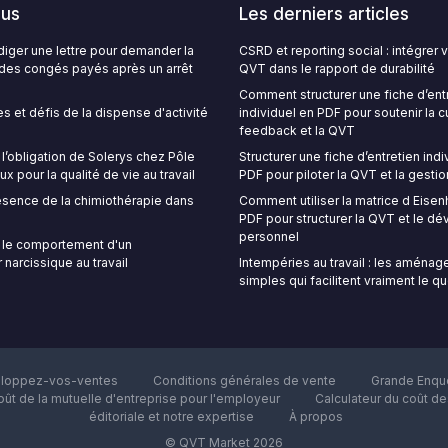
lus
Les derniers articles
ger une lettre pour demander la
CSRD et reporting social : intégrer
é des congés payés après un arrêt
QVT dans le rapport de durabilité
Comment structurer une fiche d’ent
s et défis de la dispense d'activité
individuel en PDF pour soutenir la c
feedback et la QVT
’obligation de Solerys chez Pôle
Structurer une fiche d’entretien indi
ux pour la qualité de vie au travail
PDF pour piloter la QVT et la gestio
sence de la chimiothérapie dans
Comment utiliser la matrice d Eise
PDF pour structurer la QVT et le 
personnel
le comportement d'un
 narcissique au travail
Intempéries au travail : les aména
simples qui facilitent vraiment le q
loppez-vos-ventes
Conditions générales de vente
Grande Enquê
oût de la mutuelle d'entreprise pour l'employeur
Calculateur du coût d
éditoriale et notre expertise
À propos
© QVT Market 2026