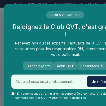
Panneau de gestion des cookies
MÉDIA
|
MARKETPLACE
|
OUTILS POUR LA QVT
|
KIT ENTRETI
CLUB QVT MARKET
Rejoignez le Club QVT, c'est gr
LE MÉDIA DES
!
PROFESSIONNELS DE LA
QVT
Recevez nos guides experts, l'actualité de la QVT 
ressources pour les responsables RH, directemen
Vie Ma Vie dans la QVT
Tendances QVT
En
votre boîte mail.
Guides experts
Actus QVT
Ressources RH
QVT Market
Vie Ma Vie dans la QVT
Blog
Je m'ins
Lifestyle
* En remplissant ce formulaire, j'accepte d'être contacté(e) à d
commerciales par QVT Market et ses partenaires.
Lifestyle au travail : équilibre, habitudes et art de vivre pr