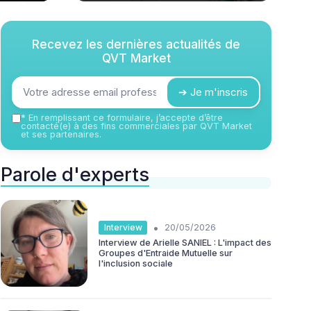
Recevez les dernières actualités de
QVT Market
➔ Je m'inscris
*
En remplissant ce formulaire, j’accepte d’être
contacté(e) à des fins commerciales par QVT Market
et ses partenaires.
Parole d'experts
•
Interview
20/05/2026
Interview de Arielle SANIEL : L'impact des
Groupes d'Entraide Mutuelle sur
l'inclusion sociale