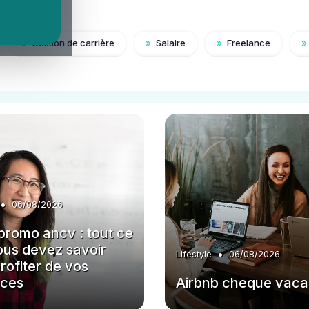
»
Gestion de carrière
»
Salaire
»
Freelance
»
•
06/08/2026
promo ancv : tout ce
ous devez savoir
•
Lifestyle
06/08/2026
rofiter de vos
ces
Airbnb cheque vac