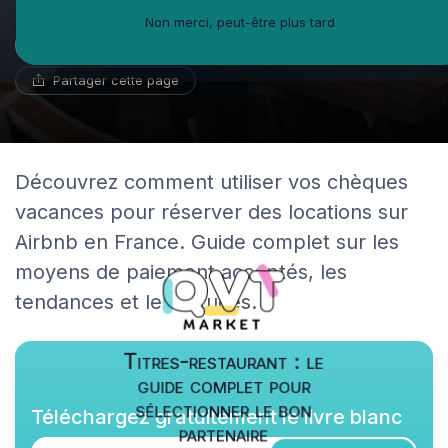
Non merci, peut-être plus tard
Marc Girard
1 septembre 2024
18 min de lecture
Psychologue du travail
Partager cette page
Découvrez comment utiliser vos chèques
vacances pour réserver des locations sur
Airbnb en France. Guide complet sur les
moyens de paiement acceptés, les
tendances et les astuces.
Titres-restaurant : le
guide complet pour
sélectionner le bon
Téléchargez gratuitement le livre blanc
partenaire