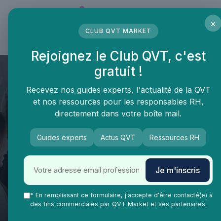
Panneau de gestion des cookies
×
CLUB QVT MARKET
LE MÉDIA DES PROFESSIONNELS DE LA QVT
Rejoignez le Club QVT, c'est
gratuit !
Recevez nos guides experts, l'actualité de la QVT
et nos ressources pour les responsables RH,
directement dans votre boîte mail.
Guides experts
Actus QVT
Ressources RH
Je m'inscris
QVT Market
* En remplissant ce formulaire, j'accepte d'être contacté(e) à
Vie Ma Vie dans la QVT
Lifestyle
des fins commerciales par QVT Market et ses partenaires.
Airbnb cheque vacances