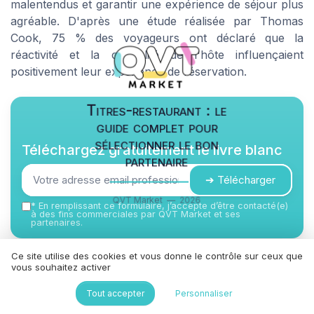
malentendus et garantir une expérience de séjour plus
agréable. D'après une étude réalisée par Thomas
Cook, 75 % des voyageurs ont déclaré que la
réactivité et la cordialité de l'hôte influençaient
positivement leur expérience de réservation.
Titres-restaurant : le
guide complet pour
sélectionner le bon
Téléchargez gratuitement le livre blanc
partenaire
➔ Télécharger
QVT Market — 2026
*
En remplissant ce formulaire, j’accepte d’être contacté(e)
à des fins commerciales par QVT Market et ses
partenaires.
Ce site utilise des cookies et vous donne le contrôle sur ceux que
vous souhaitez activer
Tout accepter
Personnaliser
Résumer
ChatGPT
Claude
Mistral