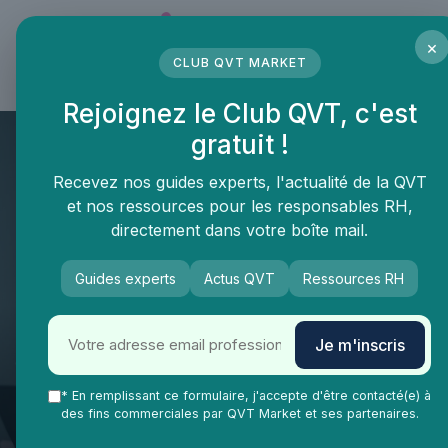
Panneau de gestion des cookies
×
CLUB QVT MARKET
LE MÉDIA DES PROFESSIONNELS DE LA QVT
Rejoignez le Club QVT, c'est
gratuit !
Recevez nos guides experts, l'actualité de la QVT
et nos ressources pour les responsables RH,
directement dans votre boîte mail.
Guides experts
Actus QVT
Ressources RH
Je m'inscris
QVT Market
Vie Ma Vie dans la QVT
Salaire
Nouvelle grille classification
* En remplissant ce formulaire, j'accepte d'être contacté(e) à
des fins commerciales par QVT Market et ses partenaires.
métallurgie 2024 excel