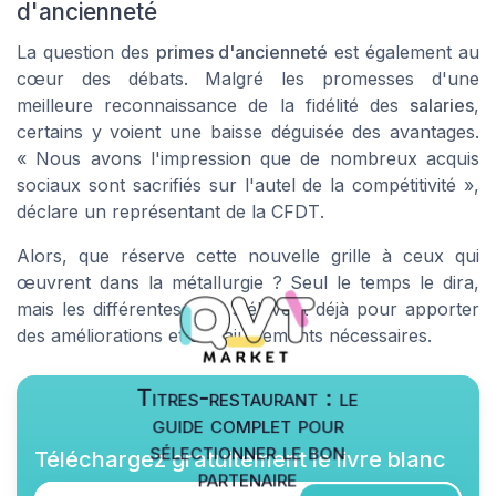
d'ancienneté
La question des
primes d'ancienneté
est également au
cœur des débats. Malgré les promesses d'une
meilleure reconnaissance de la fidélité des
salaries
,
certains y voient une baisse déguisée des avantages.
« Nous avons l'impression que de nombreux acquis
sociaux sont sacrifiés sur l'autel de la compétitivité »,
déclare un représentant de la
CFDT
.
Alors, que réserve cette nouvelle grille à ceux qui
œuvrent dans la métallurgie ? Seul le temps le dira,
mais les différentes voix s'élèvent déjà pour apporter
des améliorations et des ajustements nécessaires.
Titres-restaurant : le
guide complet pour
sélectionner le bon
Téléchargez gratuitement le livre blanc
partenaire