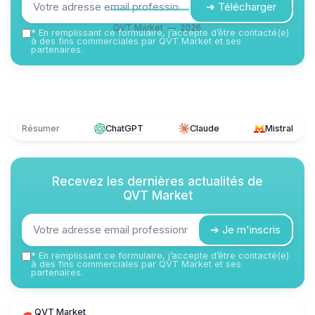
➔ Télécharger
QVT Market — 2026
*
En remplissant ce formulaire, j’accepte d’être contacté(e)
à des fins commerciales par QVT Market et ses
partenaires.
Résumer
ChatGPT
Claude
Mistral
Recevez les dernières actualités de
QVT Market
➔ Je m'inscris
*
En remplissant ce formulaire, j’accepte d’être contacté(e)
à des fins commerciales par QVT Market et ses
partenaires.
QVT Market