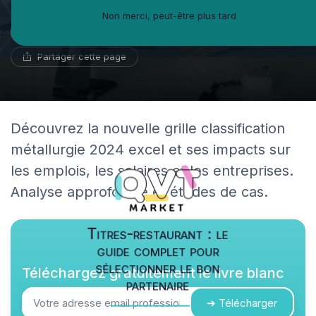
Non merci, peut-être plus tard
Fleur-Anne Bertrand
30 août 2024
17 min de lecture
Fédératrice d'équipe
Partager cette page
Découvrez la nouvelle grille classification
métallurgie 2024 excel et ses impacts sur
les emplois, les salaires et les entreprises.
Analyse approfondie et études de cas.
Titres-restaurant : le
guide complet pour
sélectionner le bon
Téléchargez gratuitement le livre blanc
partenaire
➔ Télécharger