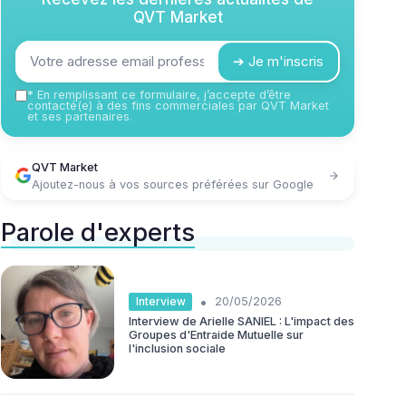
QVT Market
➔ Je m'inscris
*
En remplissant ce formulaire, j’accepte d’être
contacté(e) à des fins commerciales par QVT Market
et ses partenaires.
QVT Market
Ajoutez-nous à vos sources préférées sur Google
Parole d'experts
•
Interview
20/05/2026
Interview de Arielle SANIEL : L'impact des
Groupes d'Entraide Mutuelle sur
l'inclusion sociale