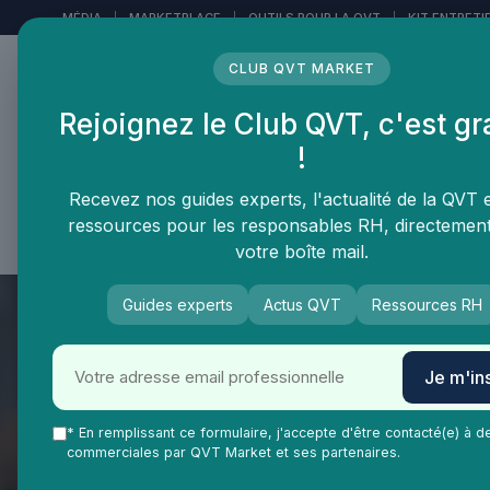
Panneau de gestion des cookies
MÉDIA
|
MARKETPLACE
|
OUTILS POUR LA QVT
|
KIT ENTRETI
CLUB QVT MARKET
Rejoignez le Club QVT, c'est gr
LE MÉDIA DES
!
PROFESSIONNELS DE LA
QVT
Recevez nos guides experts, l'actualité de la QVT 
ressources pour les responsables RH, directemen
Vie Ma Vie dans la QVT
Tendances QVT
En
votre boîte mail.
Guides experts
Actus QVT
Ressources RH
Je m'ins
* En remplissant ce formulaire, j'accepte d'être contacté(e) à d
commerciales par QVT Market et ses partenaires.
QVT Market
Vie Ma Vie dans la QVT
Développement per