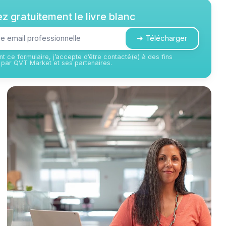
z gratuitement le livre blanc
➔ Télécharger
t ce formulaire, j’accepte d’être contacté(e) à des fins
par QVT Market et ses partenaires.