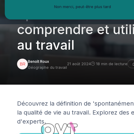
Non merci, peut-être plus tard
Spontanément defin
comprendre et util
au travail
Benoît Roux
21 août 2024
18 min de lecture
Géographe du travail
Découvrez la définition de 'spontanémen
la qualité de vie au travail. Explorez d
d'experts.