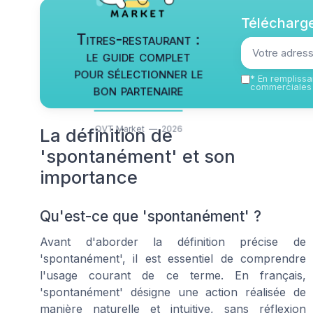
Télécharge
Titres-restaurant :
le guide complet
pour sélectionner le
*
En remplissan
bon partenaire
commerciales 
QVT Market — 2026
La définition de
'spontanément' et son
importance
Qu'est-ce que 'spontanément' ?
Avant d'aborder la définition précise de
'spontanément', il est essentiel de comprendre
l'usage courant de ce terme. En français,
'spontanément' désigne une action réalisée de
manière naturelle et intuitive, sans réflexion