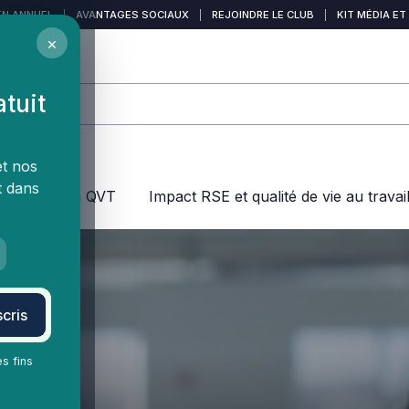
EN ANNUEL
|
AVANTAGES SOCIAUX
|
REJOINDRE LE CLUB
|
KIT MÉDIA ET
×
atuit
et nos
t dans
jeux dans la QVT
Impact RSE et qualité de vie au travai
cris
es fins
sonnel