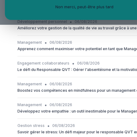
•
Management
06/08/2026
Non merci, peut-être plus tard
L'aventure du Responsable QVT dans une grande entreprise : All
•
Développement personnel
06/08/2026
Améliorez votre gestion de la qualité de vie au travail grâce à u
•
Management
06/08/2026
Apprenez comment maximiser votre potentiel en tant que Manager
•
Engagement collaborateurs
06/08/2026
Le défi du Responsable QVT : Gérer l'absentéisme et la motivat
•
Management
06/08/2026
Boostez vos compétences en mindfulness pour un management de
•
Management
06/08/2026
Développez votre empathie : un outil inestimable pour le Manager 
•
Gestion stress
06/08/2026
Savoir gérer le stress: Un défi majeur pour le responsable QVT 