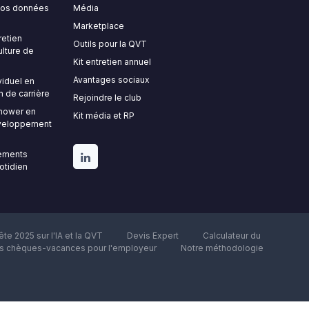
 vos données
Média
Marketplace
retien
Outils pour la QVT
ulture de
Kit entretien annuel
Avantages sociaux
viduel en
n de carrière
Rejoindre le club
nhower en
Kit média et RP
développement
gements
uotidien
te 2025 sur l'IA et la QVT
Devis Expert
Calculateur du
es chèques-vacances pour l'employeur
Notre méthodologie