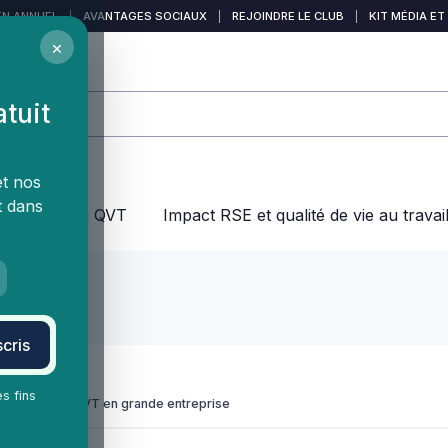
EN ANNUEL
|
AVANTAGES SOCIAUX
|
REJOINDRE LE CLUB
|
KIT MÉDIA ET
×
atuit
et nos
t dans
jeux dans la QVT
Impact RSE et qualité de vie au travai
cris
es fins
 Responsable QVT en grande entreprise