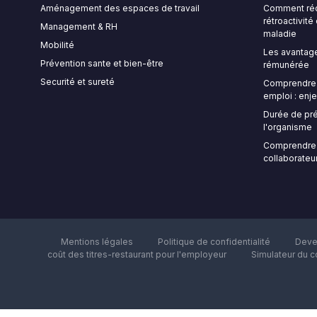
Aménagement des espaces de travail
Comment rédi
rétroactivit
Management & RH
maladie
Mobilité
Les avantage
Prévention sante et bien-être
rémunérée
Securité et sureté
Comprendre l
emploi : enje
Durée de pré
l'organisme
Comprendre 
collaborateur
Mentions légales
Politique de confidentialité
Deve
coût des titres-restaurant pour l'employeur
Simulateur du c