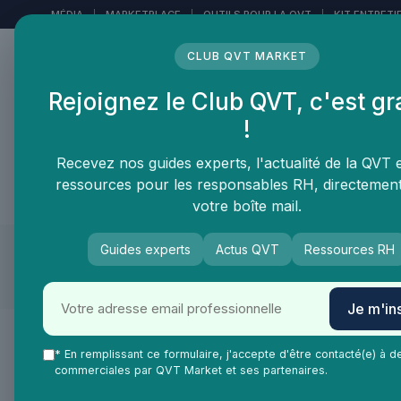
Panneau de gestion des cookies
MÉDIA
|
MARKETPLACE
|
OUTILS POUR LA QVT
|
KIT ENTRETI
CLUB QVT MARKET
Rejoignez le Club QVT, c'est gr
LE MÉDIA DES
!
PROFESSIONNELS DE LA
QVT
Recevez nos guides experts, l'actualité de la QVT 
ressources pour les responsables RH, directemen
Vie Ma Vie dans la QVT
Tendances QVT
En
votre boîte mail.
Guides experts
Actus QVT
Ressources RH
Septembre 2023
Je m'ins
•
Engagement collaborateurs
06/08/2026
* En remplissant ce formulaire, j'accepte d'être contacté(e) à d
L'importance d'impliquer les employés dans la QVT : un défi du
commerciales par QVT Market et ses partenaires.