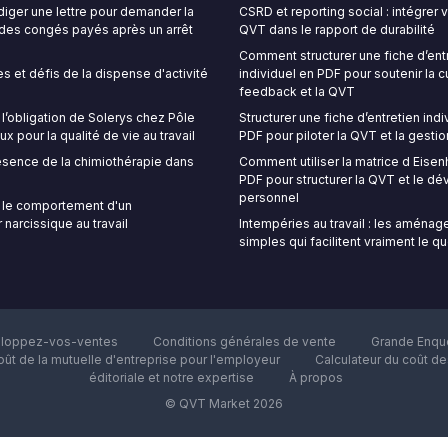
ger une lettre pour demander la
CSRD et reporting social : intégrer
é des congés payés après un arrêt
QVT dans le rapport de durabilité
Comment structurer une fiche d’ent
s et défis de la dispense d'activité
individuel en PDF pour soutenir la c
feedback et la QVT
’obligation de Solerys chez Pôle
Structurer une fiche d’entretien indi
ux pour la qualité de vie au travail
PDF pour piloter la QVT et la gestio
sence de la chimiothérapie dans
Comment utiliser la matrice d Eise
PDF pour structurer la QVT et le 
personnel
le comportement d'un
 narcissique au travail
Intempéries au travail : les aména
simples qui facilitent vraiment le q
loppez-vos-ventes
Conditions générales de vente
Grande Enquê
oût de la mutuelle d'entreprise pour l'employeur
Calculateur du coût d
éditoriale et notre expertise
À propos
© QVT Market 2026