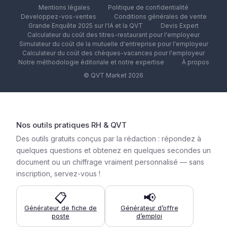
Mentions légales
Politique de confidentialité
Developpez-vos-ventes
Conditions générales de vente
Grande Enquête 2025 sur l'IA et la QVT
Devis Expert
Calculateur du coût des titres-restaurant pour l'employeur
Simulateur du coût de la mutuelle d'entreprise pour l'employeur
Calculateur du coût des chèques-vacances pour l'employeur
Notre méthodologie éditoriale et notre expertise
À propos
© QVT Market 2026
Nos outils pratiques RH & QVT
Des outils gratuits conçus par la rédaction : répondez à
quelques questions et obtenez en quelques secondes un
document ou un chiffrage vraiment personnalisé — sans
inscription, servez-vous !
📋
📢
Générateur de fiche de
Générateur d’offre
poste
d’emploi