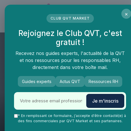
Panneau de gestion des cookies
×
CLUB QVT MARKET
LE MÉDIA DES PROFESSIONNELS DE LA QVT
Rejoignez le Club QVT, c'est
gratuit !
Recevez nos guides experts, l'actualité de la QVT
et nos ressources pour les responsables RH,
directement dans votre boîte mail.
Guides experts
Actus QVT
Ressources RH
Je m'inscris
QVT Market
Impact RSE et qualité de vie au travail
Management
* En remplissant ce formulaire, j'accepte d'être contacté(e) à
Apprenez comment maximiser
des fins commerciales par QVT Market et ses partenaires.