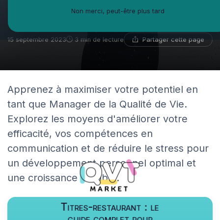
votre potentiel en tant que
Non merci, peut-être plus tard
Manager de la Qualité de Vie
Partager cette page
15 septembre 2023
3 min de lecture
Apprenez à maximiser votre potentiel en
tant que Manager de la Qualité de Vie.
Explorez les moyens d'améliorer votre
efficacité, vos compétences en
communication et de réduire le stress pour
un développement personnel optimal et
une croissance durable.
Titres-restaurant : le
guide complet pour