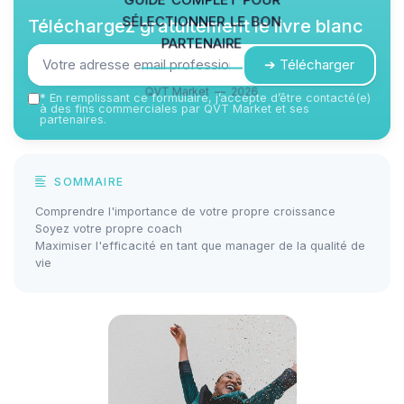
sélectionner le bon
Téléchargez gratuitement le livre blanc
partenaire
➔ Télécharger
QVT Market — 2026
*
En remplissant ce formulaire, j’accepte d’être contacté(e)
à des fins commerciales par QVT Market et ses
partenaires.
SOMMAIRE
Comprendre l'importance de votre propre croissance
Soyez votre propre coach
Maximiser l'efficacité en tant que manager de la qualité de
vie