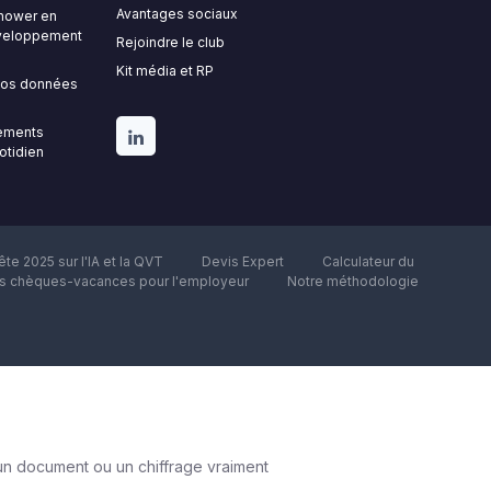
Avantages sociaux
nhower en
développement
Rejoindre le club
Kit média et RP
 vos données
gements
uotidien
te 2025 sur l'IA et la QVT
Devis Expert
Calculateur du
es chèques-vacances pour l'employeur
Notre méthodologie
un document ou un chiffrage vraiment