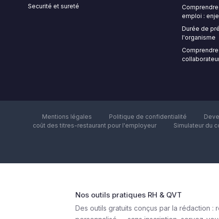
Securité et sureté
Comprendre l
emploi : enje
Durée de pré
l'organisme
Comprendre 
collaborateur
Mentions légales
Politique de confidentialité
Deve
coût des titres-restaurant pour l'employeur
Simulateur du c
Nos outils pratiques RH & QVT
Des outils gratuits conçus par la rédactio