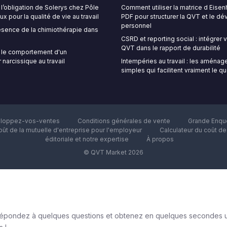
’obligation de Solerys chez Pôle
Comment utiliser la matrice d Eise
ux pour la qualité de vie au travail
PDF pour structurer la QVT et le 
personnel
sence de la chimiothérapie dans
CSRD et reporting social : intégrer
QVT dans le rapport de durabilité
le comportement d'un
 narcissique au travail
Intempéries au travail : les aména
simples qui facilitent vraiment le q
loppez-vos-ventes
Conditions générales de vente
Grande Enquê
oût de la mutuelle d'entreprise pour l'employeur
Calculateur du coût d
éditoriale et notre expertise
À propos
© QVT Market 2026
n : répondez à quelques questions et obtenez en quelques secondes 