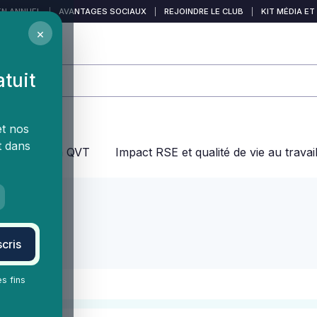
EN ANNUEL
|
AVANTAGES SOCIAUX
|
REJOINDRE LE CLUB
|
KIT MÉDIA ET
×
atuit
et nos
t dans
jeux dans la QVT
Impact RSE et qualité de vie au travai
s
cris
es fins