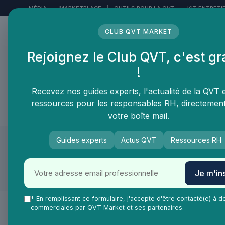
Panneau de gestion des cookies
MÉDIA
|
MARKETPLACE
|
OUTILS POUR LA QVT
|
KIT ENTRETI
CLUB QVT MARKET
Rejoignez le Club QVT, c'est gr
LE MÉDIA DES
!
PROFESSIONNELS DE LA
QVT
Recevez nos guides experts, l'actualité de la QVT 
ressources pour les responsables RH, directemen
Vie Ma Vie dans la QVT
Tendances QVT
En
votre boîte mail.
Guides experts
Actus QVT
Ressources RH
QVT Market
Tests & Avis Produit
Je m'ins
* En remplissant ce formulaire, j'accepte d'être contacté(e) à d
Parcourir par theme
commerciales par QVT Market et ses partenaires.