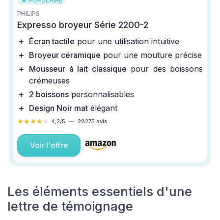
🔥 POPULAIRE
PHILIPS
Expresso broyeur Série 2200-2
＋
Écran tactile
pour une utilisation intuitive
＋
Broyeur céramique
pour une mouture précise
＋
Mousseur à lait classique
pour des boissons
crémeuses
＋
2 boissons
personnalisables
＋
Design Noir mat
élégant
★★★★★
★★★★★
4,2/5
—
28275 avis
Voir l'offre
Les éléments essentiels d'une
lettre de témoignage