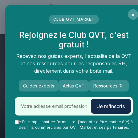
Panneau de gestion des cookies
×
CLUB QVT MARKET
LE MÉDIA DES PROFESSIONNELS DE LA QVT
Rejoignez le Club QVT, c'est
gratuit !
Recevez nos guides experts, l'actualité de la QVT
et nos ressources pour les responsables RH,
directement dans votre boîte mail.
Guides experts
Actus QVT
Ressources RH
Je m'inscris
QVT Market
Vie Ma Vie dans la QVT
Recrutement
Modèle de lettre de témoignage
* En remplissant ce formulaire, j'accepte d'être contacté(e) à
des fins commerciales par QVT Market et ses partenaires.
en faveur d'une personne