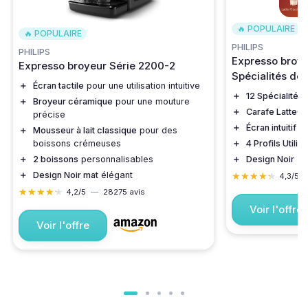
🔥 POPULAIRE
🔥 POPULAIRE
PHILIPS
PHILIPS
Expresso broye
Expresso broyeur Série 2200-2
Spécialités de
＋
Écran tactile
pour une utilisation intuitive
＋
12 Spécialités
＋
Broyeur céramique
pour une mouture
＋
Carafe LatteG
précise
＋
Écran intuitif
＋
Mousseur à lait classique
pour des
＋
4 Profils Utilis
boissons crémeuses
＋
Design Noir
＋
2 boissons
personnalisables
★★★★★
★★★★★
＋
Design Noir mat
élégant
4,3/5
★★★★★
★★★★★
4,2/5
—
28275 avis
Voir l'offre
Voir l'offre