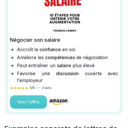
Négocier son salaire
＋
Accroît la
confiance
en soi
＋
Améliore les
compétences
de négociation
＋
Peut entraîner un
salaire
plus élevé
＋
Favorise une
discussion
ouverte avec
l'employeur
★★★★★
★★★★★
5/5
—
2 avis
Voir l'offre