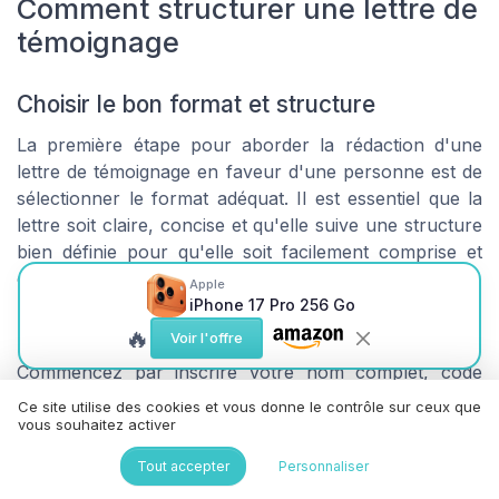
Comment structurer une lettre de
témoignage
Choisir le bon format et structure
La première étape pour aborder la rédaction d'une
lettre de témoignage en faveur d'une personne est de
sélectionner le format adéquat. Il est essentiel que la
lettre soit claire, concise et qu'elle suive une structure
bien définie pour qu'elle soit facilement comprise et
crédible aux yeux du juge ou de l'autorité concernée.
Apple
iPhone 17 Pro 256 Go
Présentation des informations de base
🔥
Voir l'offre
Commencez par inscrire votre nom complet, code
postal et ville, ainsi que la date et le lieu de naissance
Ce site utilise des cookies et vous donne le contrôle sur ceux que
du bénéficiaire du témoignage. Par exemple :
vous souhaitez activer
Tout accepter
Personnaliser
Madame Emma Duval, née le 5 mai 1987 à Paris,