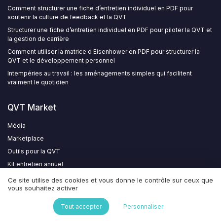
Comment structurer une fiche d’entretien individuel en PDF pour
soutenir la culture de feedback et la QVT
Structurer une fiche d’entretien individuel en PDF pour piloter la QVT et
la gestion de carrière
Comment utiliser la matrice d Eisenhower en PDF pour structurer la
QVT et le développement personnel
Intempéries au travail : les aménagements simples qui facilitent
vraiment le quotidien
QVT Market
Média
Marketplace
Outils pour la QVT
Kit entretien annuel
Avantages sociaux
Ce site utilise des cookies et vous donne le contrôle sur ceux que
vous souhaitez activer
Rejoindre le club
Kit média et RP
Tout accepter
Personnaliser