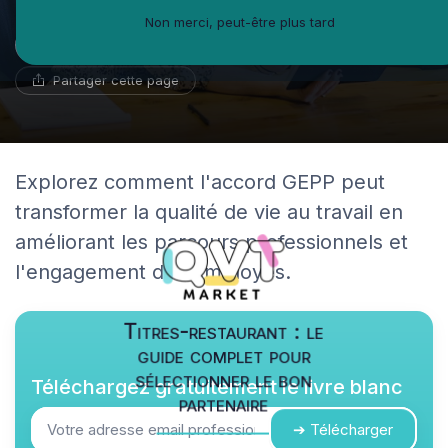
Non merci, peut-être plus tard
Guillaume Bernard
22 juin 2025
10 min de lecture
Ambassadeur du coworking
Partager cette page
Explorez comment l'accord GEPP peut
transformer la qualité de vie au travail en
améliorant les parcours professionnels et
l'engagement des employés.
Titres-restaurant : le
guide complet pour
sélectionner le bon
Téléchargez gratuitement le livre blanc
partenaire
➔ Télécharger