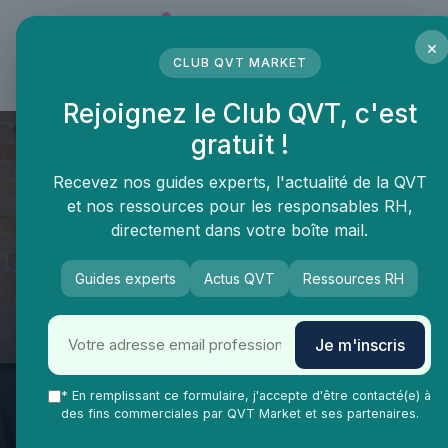
Panneau de gestion des cookies
×
CLUB QVT MARKET
LE MÉDIA DES PROFESSIONNELS DE LA QVT
Rejoignez le Club QVT, c'est
gratuit !
Recevez nos guides experts, l'actualité de la QVT
et nos ressources pour les responsables RH,
directement dans votre boîte mail.
Guides experts
Actus QVT
Ressources RH
QVT Market
Vie Ma Vie dans la QVT
Gestion de carrière
Optimiser la qualité de vie au
Je m'inscris
travail grâce à l'accord de
gestion des emplois et des
* En remplissant ce formulaire, j'accepte d'être contacté(e) à
des fins commerciales par QVT Market et ses partenaires.
parcours professionnels