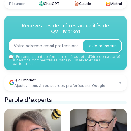
Résumer
ChatGPT
Claude
Mistral
Recevez les dernières actualités de
QVT Market
➔ Je m'inscris
*
En remplissant ce formulaire, j’accepte d’être contacté(e)
à des fins commerciales par QVT Market et ses
partenaires.
QVT Market
Ajoutez-nous à vos sources préférées sur Google
Parole d'experts