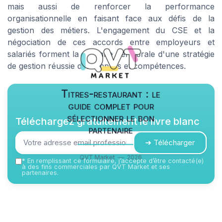
mais aussi de renforcer la performance
organisationnelle en faisant face aux défis de la
gestion des métiers. L'engagement du CSE et la
négociation de ces accords entre employeurs et
salariés forment la colonne vertébrale d'une stratégie
de gestion réussie des emplois et compétences.
Titres-restaurant : le
guide complet pour
sélectionner le bon
Téléchargez gratuitement le livre blanc
partenaire
➔ Télécharger
QVT Market — 2026
*
En remplissant ce formulaire, j’accepte d’être contacté(e)
à des fins commerciales par QVT Market et ses
partenaires.