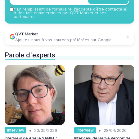
*
En remplissant ce formulaire, j’accepte d’être contacté(e)
à des fins commerciales par QVT Market et ses
partenaires.
QVT Market
Ajoutez-nous à vos sources préférées sur Google
Parole d'experts
•
•
Interview
Interview
20/05/2026
28/04/2026
Interview de Arielle SANIEL :
Interview de Hervé Kercret de