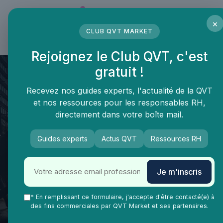
Panneau de gestion des cookies
×
CLUB QVT MARKET
LE MÉDIA DES PROFESSIONNELS DE LA QVT
Rejoignez le Club QVT, c'est
gratuit !
Recevez nos guides experts, l'actualité de la QVT
et nos ressources pour les responsables RH,
directement dans votre boîte mail.
Guides experts
Actus QVT
Ressources RH
Je m'inscris
QVT Market
Vie Ma Vie dans la QVT
Développement personnel
Améliorer les compétences
* En remplissant ce formulaire, j'accepte d'être contacté(e) à
des fins commerciales par QVT Market et ses partenaires.
relationnelles au travail