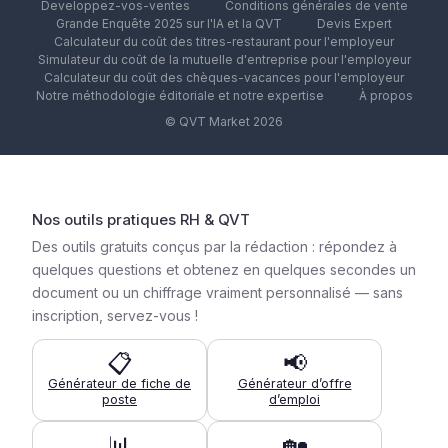
Developpez-vos-ventes
Conditions générales de vente
Grande Enquête 2025 sur l'IA et la QVT
Devis Expert
Calculateur du coût des titres-restaurant pour l'employeur
Simulateur du coût de la mutuelle d'entreprise pour l'employeur
Calculateur du coût des chèques-vacances pour l'employeur
Notre méthodologie éditoriale et notre expertise
À propos
© QVT Market 2026
Nos outils pratiques RH & QVT
Des outils gratuits conçus par la rédaction : répondez à
quelques questions et obtenez en quelques secondes un
document ou un chiffrage vraiment personnalisé — sans
inscription, servez-vous !
📋
📢
Générateur de fiche de
Générateur d’offre
poste
d’emploi
📊
🏡