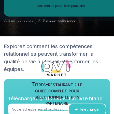
Non merci, peut-être plus tard
Hélène Faraut
9 juin 2025
Coach en développement personnel
Partager cette page
8 min de lecture
Explorez comment les compétences
relationnelles peuvent transformer la
qualité de vie au travail et renforcer les
équipes.
Titres-restaurant : le
guide complet pour
sélectionner le bon
Téléchargez gratuitement le livre blanc
partenaire
➔ Télécharger