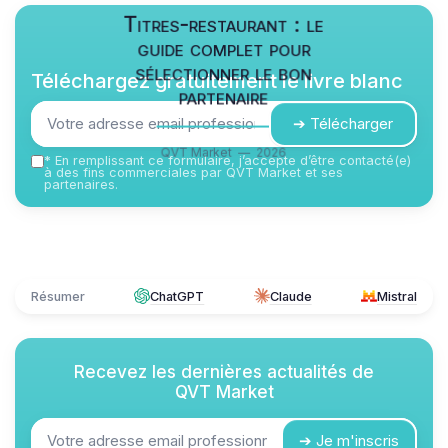
Titres-restaurant : le
guide complet pour
sélectionner le bon
Téléchargez gratuitement le livre blanc
partenaire
➔ Télécharger
QVT Market — 2026
*
En remplissant ce formulaire, j’accepte d’être contacté(e)
à des fins commerciales par QVT Market et ses
partenaires.
Résumer
ChatGPT
Claude
Mistral
Recevez les dernières actualités de
QVT Market
➔ Je m'inscris