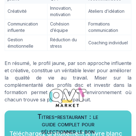
Innovation,
Créativité
Ateliers d’idéation
motivation
Communication
Cohésion
Formations
influente
d’équipe
communication
Gestion
Réduction du
Coaching individuel
émotionnelle
stress
En résumé, le profil jaune, par son approche influente
et créative, constitue un véritable levier pour améliorer
la qualité de vie au travail. Miser sur la
complémentarité des profils disc et investir dans la
formation permet de créer un environnement où
chacun trouve sa place et s’épanouit.
Titres-restaurant : le
guide complet pour
sélectionner le bon
Téléchargez gratuitement le livre blanc