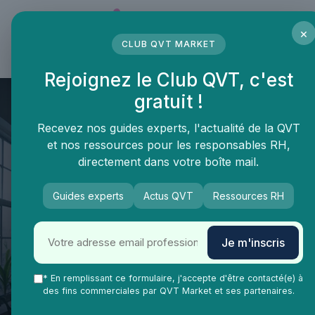
Panneau de gestion des cookies
×
CLUB QVT MARKET
LE MÉDIA DES PROFESSIONNELS DE LA QVT
Rejoignez le Club QVT, c'est
gratuit !
Recevez nos guides experts, l'actualité de la QVT
et nos ressources pour les responsables RH,
directement dans votre boîte mail.
Guides experts
Actus QVT
Ressources RH
QVT Market
Vie Ma Vie dans la QVT
Développement personnel
Je m'inscris
Comprendre le disc jaune pour
améliorer la qualité de vie au
* En remplissant ce formulaire, j'accepte d'être contacté(e) à
des fins commerciales par QVT Market et ses partenaires.
travail