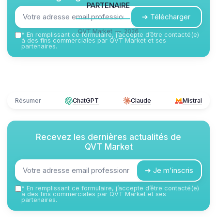
partenaire
➔ Télécharger
QVT Market — 2026
*
En remplissant ce formulaire, j’accepte d’être contacté(e)
à des fins commerciales par QVT Market et ses
partenaires.
Résumer
ChatGPT
Claude
Mistral
Recevez les dernières actualités de
QVT Market
➔ Je m'inscris
*
En remplissant ce formulaire, j’accepte d’être contacté(e)
à des fins commerciales par QVT Market et ses
partenaires.