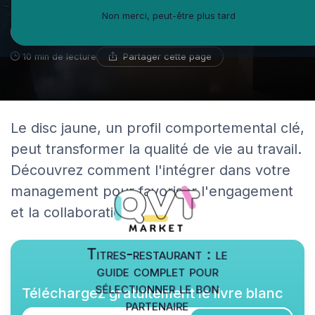
Non merci, peut-être plus tard
Iris Morin
31 décembre 2025
Expert en santé au travail
Partager cette page
10 min de lecture
Le disc jaune, un profil comportemental clé,
peut transformer la qualité de vie au travail.
Découvrez comment l'intégrer dans votre
management pour favoriser l'engagement
et la collaboration.
Titres-restaurant : le
guide complet pour
sélectionner le bon
Téléchargez gratuitement le livre blanc
partenaire