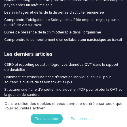
payés après un arrêt maladie
Les avantages et défis de la dispense d'activité rémunérée
Comprendre l’obligation de Solerys chez Pôle emploi : enjeux pour la
qualité de vie au travail
Durée de présence de la chimiothérapie dans l'organisme
Comprendre le comportement d'un collaborateur narcissique au travail
Les derniers articles
CSRD et reporting social : intégrer vos données QVT dans le rapport
de durabilité
Comment structurer une fiche d’entretien individuel en PDF pour
soutenir la culture de feedback et la QVT
Structurer une fiche d’entretien individuel en PDF pour piloter la QVT et
la gestion de carrière
Comment utiliser la matrice d Eisenhower en PDF pour structurer la
Ce site utilise des cookies et vous donne le contrôle sur ceux que
QVT et le développement personnel
vous souhaitez activer
Intempéries au travail : les aménagements simples qui facilitent
Tout accepter
Personnaliser
vraiment le quotidien