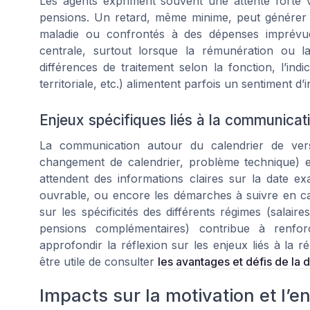
Les agents expriment souvent une attente forte vi
pensions. Un retard, même minime, peut générer 
maladie ou confrontés à des dépenses imprévues
centrale, surtout lorsque la rémunération ou l
différences de traitement selon la fonction, l’ind
territoriale, etc.) alimentent parfois un sentiment d
Enjeux spécifiques liés à la communicat
La communication autour du calendrier de verse
changement de calendrier, problème technique) est
attendent des informations claires sur la date e
ouvrable, ou encore les démarches à suivre en cas
sur les spécificités des différents régimes (salai
pensions complémentaires) contribue à renfor
approfondir la réflexion sur les enjeux liés à la r
être utile de consulter
les avantages et défis de la 
Impacts sur la motivation et l’