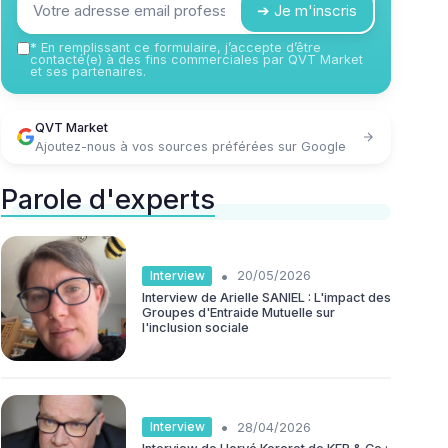
➔ Je m'inscris
*
En remplissant ce formulaire, j’accepte d’être
contacté(e) à des fins commerciales par QVT Market
et ses partenaires.
QVT Market
Ajoutez-nous à vos sources préférées sur Google
Parole d'experts
•
Interview
20/05/2026
Interview de Arielle SANIEL : L'impact des
Groupes d'Entraide Mutuelle sur
l'inclusion sociale
•
Interview
28/04/2026