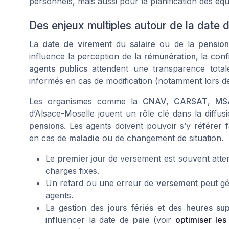
personnels, mais aussi pour la planification des équ
Des enjeux multiples autour de la date
La
date de virement
du
salaire
ou de la
pensio
influence la perception de la
rémunération
, la con
agents publics
attendent une transparence tota
informés en cas de modification (notamment lors
Les organismes comme la
CNAV
,
CARSAT
,
MS
d’Alsace-Moselle jouent un rôle clé dans la diffu
pensions
. Les agents doivent pouvoir s’y référer
en cas de
maladie
ou de changement de situation.
Le
premier jour
de versement est souvent atten
charges fixes.
Un retard ou une erreur de
versement
peut gé
agents.
La gestion des
jours fériés
et des
heures su
influencer la date de
paie
(voir
optimiser les