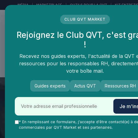
Panneau de gestion des cookies
MÉDIA
|
MARKETPLACE
|
OUTILS POUR LA QVT
|
KIT ENTRETI
CLUB QVT MARKET
Rejoignez le Club QVT, c'est gr
LE MÉDIA DES
!
PROFESSIONNELS DE LA
QVT
Recevez nos guides experts, l'actualité de la QVT 
ressources pour les responsables RH, directemen
Vie Ma Vie dans la QVT
Tendances QVT
En
votre boîte mail.
Guides experts
Actus QVT
Ressources RH
Je m'ins
QVT Market
Vie Ma Vie dans la QVT
Salaire
* En remplissant ce formulaire, j'accepte d'être contacté(e) à d
commerciales par QVT Market et ses partenaires.
Comprendre le jou