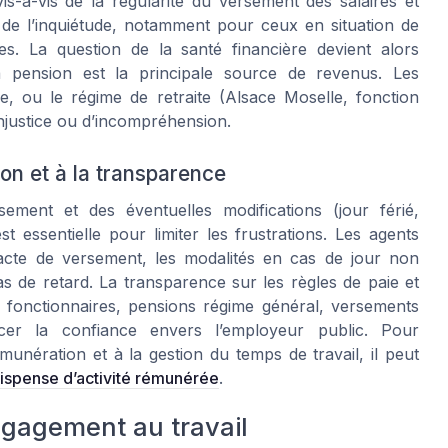
s-à-vis de la régularité du versement des salaires et
de l’inquiétude, notamment pour ceux en situation de
. La question de la santé financière devient alors
a pension est la principale source de revenus. Les
ice, ou le régime de retraite (Alsace Moselle, fonction
’injustice ou d’incompréhension.
ion et à la transparence
ment et des éventuelles modifications (jour férié,
 essentielle pour limiter les frustrations. Les agents
xacte de versement, les modalités en cas de jour non
 de retard. La transparence sur les règles de paie et
res fonctionnaires, pensions régime général, versements
cer la confiance envers l’employeur public. Pour
émunération et à la gestion du temps de travail, il peut
dispense d’activité rémunérée
.
engagement au travail