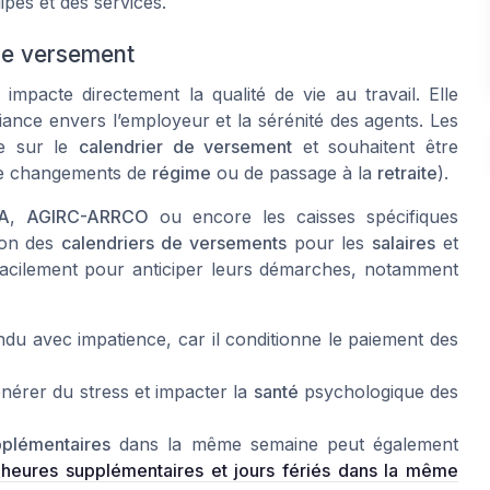
ipes et des services.
 de versement
n
impacte directement la qualité de vie au travail. Elle
fiance envers l’employeur et la sérénité des agents. Les
le sur le
calendrier de versement
et souhaitent être
 de changements de
régime
ou de passage à la
retraite
).
A
,
AGIRC-ARRCO
ou encore les caisses spécifiques
sion des
calendriers de versements
pour les
salaires
et
 facilement pour anticiper leurs démarches, notamment
du avec impatience, car il conditionne le paiement des
nérer du stress et impacter la
santé
psychologique des
pplémentaires
dans la même semaine peut également
 heures supplémentaires et jours fériés dans la même