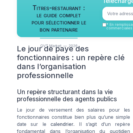
Télécharge
Titres-restaurant :
le guide complet
pour sélectionner le
*
En remplissan
bon partenaire
commerciales 
QVT Market — 2026
Le jour de paye des
fonctionnaires : un repère clé
dans l’organisation
professionnelle
Un repère structurant dans la vie
professionnelle des agents publics
Le jour de versement des salaires pour les
fonctionnaires constitue bien plus qu’une simple
date sur le
calendrier
. Il s’agit d’un repère
fondamental dans l’organisation du quotidien