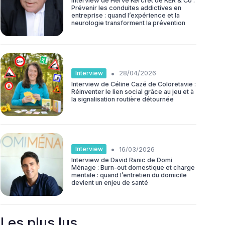
Interview de Hervé Kercret de KER & Co :
Prévenir les conduites addictives en
entreprise : quand l’expérience et la
neurologie transforment la prévention
•
Interview
28/04/2026
Interview de Céline Cazé de Coloretavie :
Réinventer le lien social grâce au jeu et à
la signalisation routière détournée
•
Interview
16/03/2026
Interview de David Ranic de Domi
Ménage : Burn-out domestique et charge
mentale : quand l’entretien du domicile
devient un enjeu de santé
Les plus lus