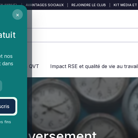
EN ANNUEL
|
AVANTAGES SOCIAUX
|
REJOINDRE LE CLUB
|
KIT MÉDIA ET
×
atuit
et nos
t dans
jeux dans la QVT
Impact RSE et qualité de vie au travai
cris
es fins
r de versement