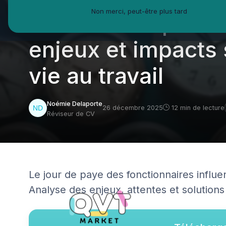
Non merci, peut-être plus tard
des salaires pour l
enjeux et impacts s
vie au travail
Noémie Delaporte
26 décembre 2025
12 min de lecture
Réviseur de CV
Le jour de paye des fonctionnaires influen
Analyse des enjeux, attentes et solutions