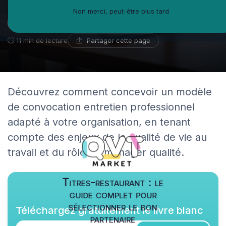
Non merci, peut-être plus tard
Michel-Antoine Leblanc
24 décembre 2025
Spécialiste du bien-être en entreprise
Partager cette page
11 min de lecture
Découvrez comment concevoir un modèle
de convocation entretien professionnel
adapté à votre organisation, en tenant
compte des enjeux de la qualité de vie au
travail et du rôle du manager qualité.
Titres-restaurant : le
guide complet pour
sélectionner le bon
Téléchargez gratuitement le livre blanc
partenaire