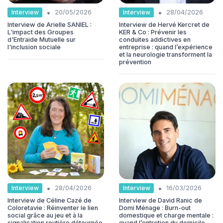
•
•
Interview
Interview
20/05/2026
28/04/2026
Interview de Arielle SANIEL :
Interview de Hervé Kercret de
L'impact des Groupes
KER & Co : Prévenir les
d'Entraide Mutuelle sur
conduites addictives en
l'inclusion sociale
entreprise : quand l’expérience
et la neurologie transforment la
prévention
•
•
Interview
Interview
28/04/2026
16/03/2026
Interview de Céline Cazé de
Interview de David Ranic de
Coloretavie : Réinventer le lien
Domi Ménage : Burn-out
social grâce au jeu et à la
domestique et charge mentale :
signalisation routière détournée
quand l’entretien du domicile