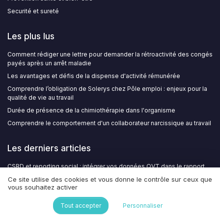
Securité et sureté
Les plus lus
Comment rédiger une lettre pour demander la rétroactivité des congés
payés après un arrêt maladie
Les avantages et défis de la dispense d'activité rémunérée
Comprendre l’obligation de Solerys chez Pôle emploi : enjeux pour la
qualité de vie au travail
Durée de présence de la chimiothérapie dans l'organisme
Comprendre le comportement d'un collaborateur narcissique au travail
Les derniers articles
CSRD et reporting social : intégrer vos données QVT dans le rapport
de durabilité
Ce site utilise des cookies et vous donne le contrôle sur ceux que
vous souhaitez activer
Comment structurer une fiche d’entretien individuel en PDF pour
soutenir la culture de feedback et la QVT
Tout accepter
Personnaliser
Structurer une fiche d’entretien individuel en PDF pour piloter la QVT et
la gestion de carrière