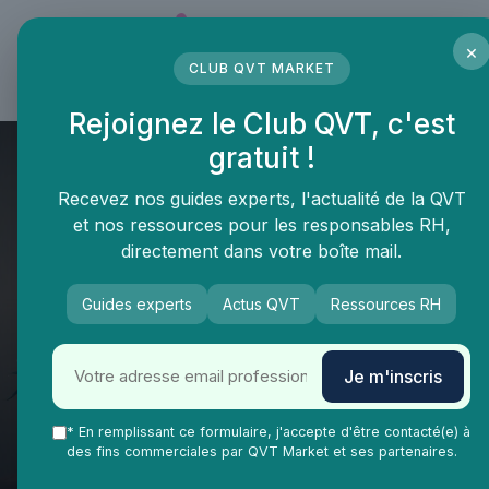
Panneau de gestion des cookies
×
CLUB QVT MARKET
LE MÉDIA DES PROFESSIONNELS DE LA QVT
Rejoignez le Club QVT, c'est
gratuit !
Recevez nos guides experts, l'actualité de la QVT
et nos ressources pour les responsables RH,
directement dans votre boîte mail.
Guides experts
Actus QVT
Ressources RH
QVT Market
Vie Ma Vie dans la QVT
Gestion de carrière
Je m'inscris
Comment rédiger un modèle de
convocation pour l’entretien
* En remplissant ce formulaire, j'accepte d'être contacté(e) à
des fins commerciales par QVT Market et ses partenaires.
professionnel