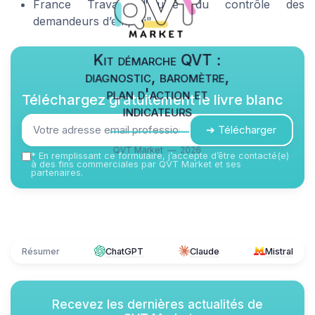
France Travail, "Guide du contrôle des
demandeurs d’emploi"
Kit démarche QVT :
diagnostic, baromètre,
plan d'action et
Téléchargez gratuitement le livre blanc
indicateurs
➔ Télécharger
QVT Market — 2026
*
En remplissant ce formulaire, j’accepte d’être contacté(e)
à des fins commerciales par QVT Market et ses
partenaires.
Résumer
ChatGPT
Claude
Mistral
Recevez les dernières actualités de