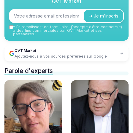
QVT Market
➔ Je m'inscris
*
En remplissant ce formulaire, j’accepte d’être contacté(e)
à des fins commerciales par QVT Market et ses
partenaires.
QVT Market
Ajoutez-nous à vos sources préférées sur Google
Parole d'experts