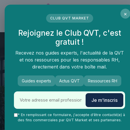
Panneau de gestion des cookies
×
CLUB QVT MARKET
LE MÉDIA DES PROFESSIONNELS DE LA QVT
Rejoignez le Club QVT, c'est
gratuit !
Recevez nos guides experts, l'actualité de la QVT
et nos ressources pour les responsables RH,
directement dans votre boîte mail.
Guides experts
Actus QVT
Ressources RH
QVT Market
Enjeux dans la QVT
Gestion stress
Je m'inscris
Vivre un contrôle Pôle emploi :
retour d’expérience et impacts
* En remplissant ce formulaire, j'accepte d'être contacté(e) à
des fins commerciales par QVT Market et ses partenaires.
sur la qualité de vie au travail