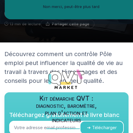
Non merci, peut-être plus tard
Chloé Dumon
18 décembre 2025
Blogueuse spécialiste du e-learning
Partager cette page
13 min de lecture
Découvrez comment un contrôle Pôle
emploi peut influencer la qualité de vie au
travail à travers des témoignages et des
conseils pour les managers qualité.
Kit démarche QVT :
diagnostic, baromètre,
plan d'action et
Téléchargez gratuitement le livre blanc
indicateurs
➔ Télécharger