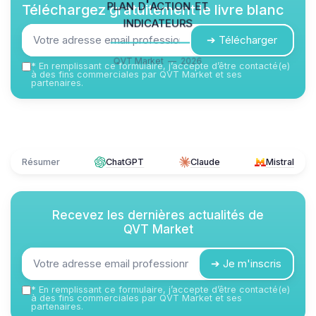
plan d'action et
Téléchargez gratuitement le livre blanc
indicateurs
➔ Télécharger
QVT Market — 2026
*
En remplissant ce formulaire, j’accepte d’être contacté(e)
à des fins commerciales par QVT Market et ses
partenaires.
Résumer
ChatGPT
Claude
Mistral
Recevez les dernières actualités de
QVT Market
➔ Je m'inscris
*
En remplissant ce formulaire, j’accepte d’être contacté(e)
à des fins commerciales par QVT Market et ses
partenaires.