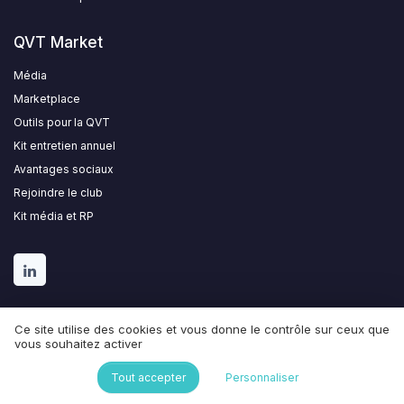
QVT Market
Média
Marketplace
Outils pour la QVT
Kit entretien annuel
Avantages sociaux
Rejoindre le club
Kit média et RP
Ce site utilise des cookies et vous donne le contrôle sur ceux que
vous souhaitez activer
Mentions légales
Politique de confidentialité
Tout accepter
Personnaliser
Developpez-vos-ventes
Conditions générales de vente