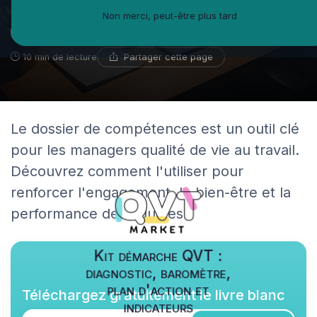
Non merci, peut-être plus tard
Adama Sow
25 janvier 2026
Consultant créativité en entreprise
Partager cette page
10 min de lecture
Le dossier de compétences est un outil clé
pour les managers qualité de vie au travail.
Découvrez comment l'utiliser pour
renforcer l'engagement, le bien-être et la
performance des équipes.
Kit démarche QVT :
diagnostic, baromètre,
plan d'action et
Téléchargez gratuitement le livre blanc
indicateurs