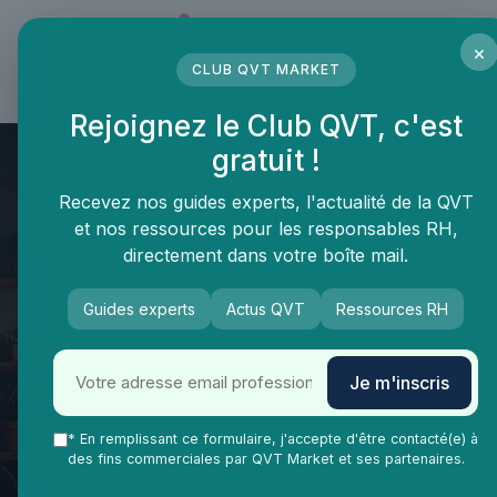
Panneau de gestion des cookies
×
CLUB QVT MARKET
LE MÉDIA DES PROFESSIONNELS DE LA QVT
Rejoignez le Club QVT, c'est
gratuit !
Recevez nos guides experts, l'actualité de la QVT
et nos ressources pour les responsables RH,
directement dans votre boîte mail.
Guides experts
Actus QVT
Ressources RH
QVT Market
Vie Ma Vie dans la QVT
Gestion de carrière
Comment valoriser le dossier
Je m'inscris
de compétences pour
améliorer la qualité de vie au
* En remplissant ce formulaire, j'accepte d'être contacté(e) à
des fins commerciales par QVT Market et ses partenaires.
travail