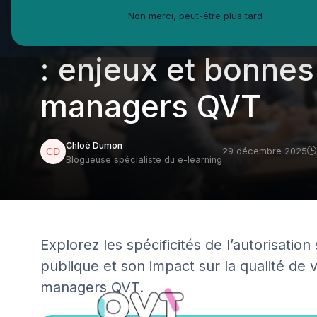
Non merci, peut-être plus tard
d’absence dans la 
: enjeux et bonnes
managers QVT
Chloé Dumon
29 décembre 2025
Blogueuse spécialiste du e-learning
Explorez les spécificités de l’autorisatio
publique et son impact sur la qualité de v
managers QVT.