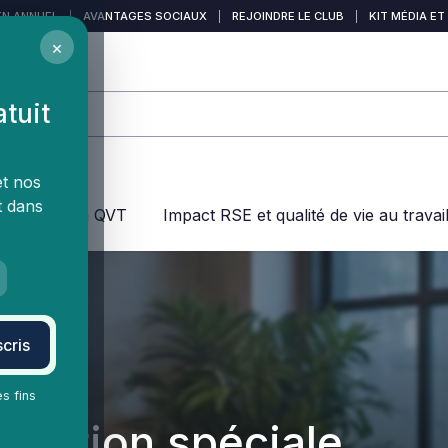
EN ANNUEL
|
AVANTAGES SOCIAUX
|
REJOINDRE LE CLUB
|
KIT MÉDIA ET
×
atuit
et nos
t dans
jeux dans la QVT
Impact RSE et qualité de vie au travai
cris
es fins
isation spéciale