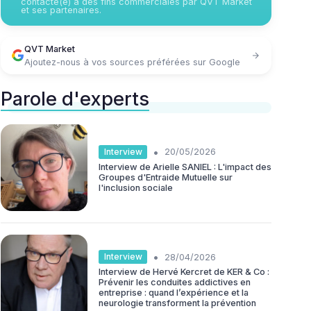
contacté(e) à des fins commerciales par QVT Market
et ses partenaires.
QVT Market
Ajoutez-nous à vos sources préférées sur Google
Parole d'experts
•
Interview
20/05/2026
Interview de Arielle SANIEL : L'impact des
Groupes d'Entraide Mutuelle sur
l'inclusion sociale
•
Interview
28/04/2026
Interview de Hervé Kercret de KER & Co :
Prévenir les conduites addictives en
entreprise : quand l’expérience et la
neurologie transforment la prévention