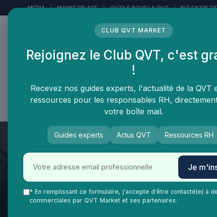
Panneau de gestion des cookies
MÉDIA
|
MARKETPLACE
|
OUTILS POUR LA QVT
|
KIT ENTRETI
CLUB QVT MARKET
Rejoignez le Club QVT, c'est gr
LE MÉDIA DES
!
PROFESSIONNELS DE LA
QVT
Recevez nos guides experts, l'actualité de la QVT 
ressources pour les responsables RH, directemen
Vie Ma Vie dans la QVT
Tendances QVT
En
votre boîte mail.
Guides experts
Actus QVT
Ressources RH
Je m'ins
QVT Market
Enjeux dans la QVT
Équilibre vie-travail
* En remplissant ce formulaire, j'accepte d'être contacté(e) à d
commerciales par QVT Market et ses partenaires.
Comprendre l’autor