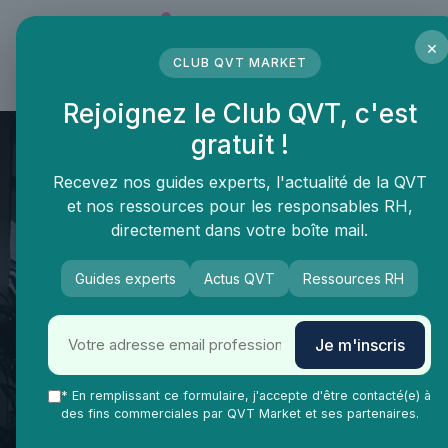
Panneau de gestion des cookies
×
CLUB QVT MARKET
LE MÉDIA DES PROFESSIONNELS DE LA QVT
Rejoignez le Club QVT, c'est
gratuit !
Recevez nos guides experts, l'actualité de la QVT
et nos ressources pour les responsables RH,
directement dans votre boîte mail.
Guides experts
Actus QVT
Ressources RH
QVT Market
Enjeux dans la QVT
Bien-être employés
Je m'inscris
Travailler à Lamballe :
comment améliorer la qualité
* En remplissant ce formulaire, j'accepte d'être contacté(e) à
des fins commerciales par QVT Market et ses partenaires.
de vie au travail ?