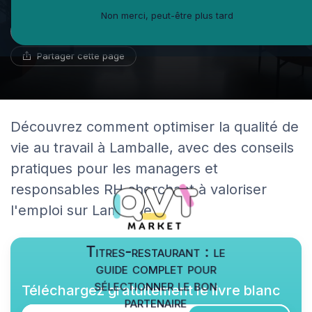
Non merci, peut-être plus tard
Benoît Roux
20 décembre 2025
12 min de lecture
Géographe du travail
Partager cette page
Découvrez comment optimiser la qualité de
vie au travail à Lamballe, avec des conseils
pratiques pour les managers et
responsables RH cherchant à valoriser
l'emploi sur Lamballe.
Titres-restaurant : le
guide complet pour
sélectionner le bon
Téléchargez gratuitement le livre blanc
partenaire