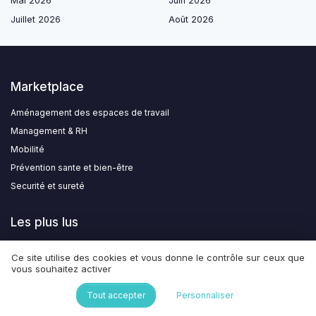
Mai 2026
Juin 2026
Juillet 2026
Août 2026
Marketplace
Aménagement des espaces de travail
Management & RH
Mobilité
Prévention sante et bien-être
Securité et sureté
Les plus lus
Comment rédiger une lettre pour demander la rétroactivité des congés
Ce site utilise des cookies et vous donne le contrôle sur ceux que
payés après un arrêt maladie
vous souhaitez activer
Les avantages et défis de la dispense d'activité rémunérée
Tout accepter
Personnaliser
Comprendre l’obligation de Solerys chez Pôle emploi : enjeux pour la
qualité de vie au travail