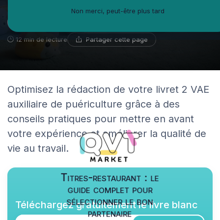
Non merci, peut-être plus tard
Hélène Faraut
29 janvier 2026
Coach en développement personnel
Partager cette page
12 min de lecture
Optimisez la rédaction de votre livret 2 VAE
auxiliaire de puériculture grâce à des
conseils pratiques pour mettre en avant
votre expérience et améliorer la qualité de
vie au travail.
Titres-restaurant : le
guide complet pour
sélectionner le bon
Téléchargez gratuitement le livre blanc
partenaire