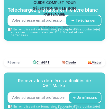
guide complet pour
sélectionner le bon
Téléchargez gratuitement le livre blanc
partenaire
➔ Télécharger
QVT Market — 2026
*
En remplissant ce formulaire, j’accepte d’être contacté(e)
à des fins commerciales par QVT Market et ses
partenaires.
Résumer
ChatGPT
Claude
Mistral
Recevez les dernières actualités de
QVT Market
➔ Je m'inscris
*
En remplissant ce formulaire, j’accepte d’être contacté(e)