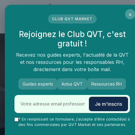
Panneau de gestion des cookies
×
CLUB QVT MARKET
LE MÉDIA DES PROFESSIONNELS DE LA QVT
Rejoignez le Club QVT, c'est
gratuit !
Recevez nos guides experts, l'actualité de la QVT
et nos ressources pour les responsables RH,
directement dans votre boîte mail.
Guides experts
Actus QVT
Ressources RH
QVT Market
Enjeux dans la QVT
Formation continue
Réussir son livret 2 VAE
Je m'inscris
auxiliaire de puériculture :
conseils pour valoriser son
* En remplissant ce formulaire, j'accepte d'être contacté(e) à
des fins commerciales par QVT Market et ses partenaires.
expérience professionnelle