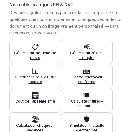
Nos outils pratiques RH & QVT
Des outils gratuits conçus par la rédaction : répondez à
quelques questions et obtenez en quelques secondes un
document ou un chiffrage vraiment personnalisé — sans
inscription, servez-vous !
📋
📢
Générateur de fiche de
Générateur d’offre
poste
d’emploi
📊
🏡
Questionnaire QVT sur
Charte télétravail
mesure
conforme
🧮
🍽️
Coût de l’absentéisme
Calculateur titres-
restaurant
🏖️
🛡️
Calculateur chèques-
Simulateur mutuelle
vacances
d’entreprise