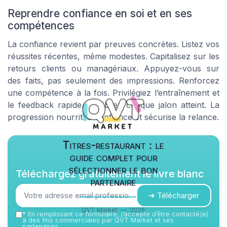
Reprendre confiance en soi et en ses
compétences
La confiance revient par preuves concrètes. Listez vos
réussites récentes, même modestes. Capitalisez sur les
retours clients ou managériaux. Appuyez-vous sur
des faits, pas seulement des impressions. Renforcez
une compétence à la fois. Privilégiez l’entraînement et
le feedback rapide. Célébrez chaque jalon atteint. La
progression nourrit la confiance et sécurise la relance.
Titres-restaurant : le
guide complet pour
sélectionner le bon
Téléchargez gratuitement le livre blanc
partenaire
➔ Télécharger
QVT Market — 2026
*
En remplissant ce formulaire, j’accepte d’être contacté(e)
à des fins commerciales par QVT Market et ses
partenaires.