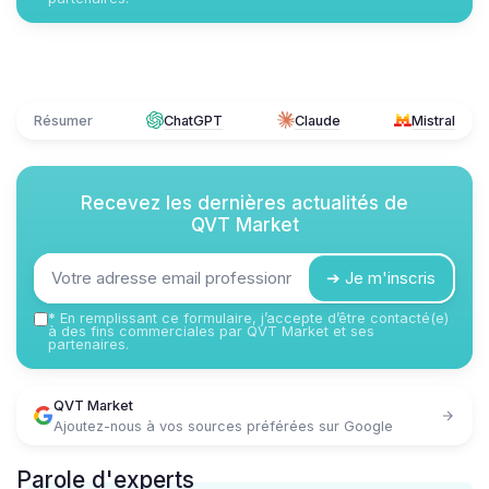
Résumer
ChatGPT
Claude
Mistral
Recevez les dernières actualités de
QVT Market
➔ Je m'inscris
*
En remplissant ce formulaire, j’accepte d’être contacté(e)
à des fins commerciales par QVT Market et ses
partenaires.
QVT Market
Ajoutez-nous à vos sources préférées sur Google
Parole d'experts