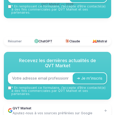
QVT Market — 2026
*
En remplissant ce formulaire, j’accepte d’être contacté(e)
à des fins commerciales par QVT Market et ses
partenaires.
Résumer
ChatGPT
Claude
Mistral
Recevez les dernières actualités de
QVT Market
➔ Je m'inscris
*
En remplissant ce formulaire, j’accepte d’être contacté(e)
à des fins commerciales par QVT Market et ses
partenaires.
QVT Market
Ajoutez-nous à vos sources préférées sur Google