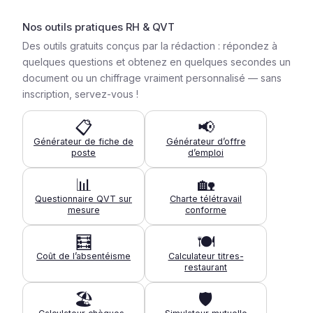
Nos outils pratiques RH & QVT
Des outils gratuits conçus par la rédaction : répondez à
quelques questions et obtenez en quelques secondes un
document ou un chiffrage vraiment personnalisé — sans
inscription, servez-vous !
📋
📢
Générateur de fiche de
Générateur d’offre
poste
d’emploi
📊
🏡
Questionnaire QVT sur
Charte télétravail
mesure
conforme
🧮
🍽️
Coût de l’absentéisme
Calculateur titres-
restaurant
🏖️
🛡️