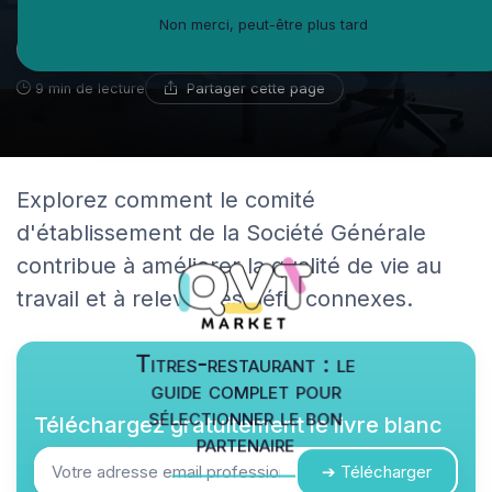
Non merci, peut-être plus tard
Guillaume Bernard
24 septembre 2025
Ambassadeur du coworking
Partager cette page
9 min de lecture
Explorez comment le comité
d'établissement de la Société Générale
contribue à améliorer la qualité de vie au
travail et à relever les défis connexes.
Titres-restaurant : le
guide complet pour
sélectionner le bon
Téléchargez gratuitement le livre blanc
partenaire
➔ Télécharger