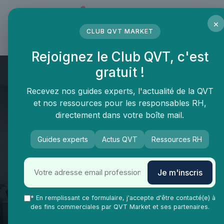
Panneau de gestion des cookies
×
CLUB QVT MARKET
LE MÉDIA DES PROFESSIONNELS DE LA QVT
Rejoignez le Club QVT, c'est
gratuit !
Recevez nos guides experts, l'actualité de la QVT
et nos ressources pour les responsables RH,
directement dans votre boîte mail.
Guides experts
Actus QVT
Ressources RH
QVT Market
Impact RSE et qualité de vie au travail
Management
Je m'inscris
Le rôle essentiel du comité
d'établissement à la Société
* En remplissant ce formulaire, j'accepte d'être contacté(e) à
des fins commerciales par QVT Market et ses partenaires.
Générale