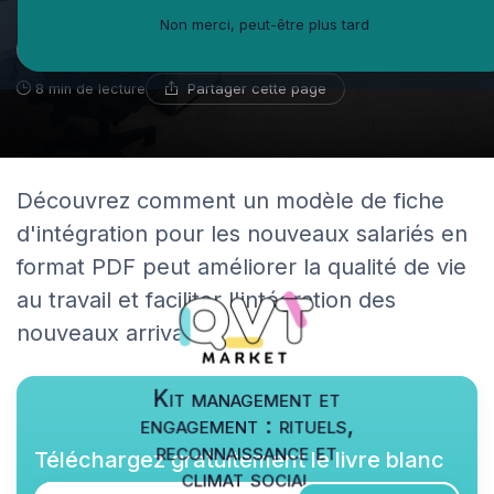
Non merci, peut-être plus tard
Adama Sow
15 septembre 2025
Consultant créativité en entreprise
Partager cette page
8 min de lecture
Découvrez comment un modèle de fiche
d'intégration pour les nouveaux salariés en
format PDF peut améliorer la qualité de vie
au travail et faciliter l'intégration des
nouveaux arrivants.
Kit management et
engagement : rituels,
reconnaissance et
Téléchargez gratuitement le livre blanc
climat social