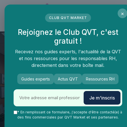
Panneau de gestion des cookies
×
CLUB QVT MARKET
LE MÉDIA DES PROFESSIONNELS DE LA QVT
Rejoignez le Club QVT, c'est
gratuit !
Recevez nos guides experts, l'actualité de la QVT
et nos ressources pour les responsables RH,
directement dans votre boîte mail.
Guides experts
Actus QVT
Ressources RH
QVT Market
Vie Ma Vie dans la QVT
Recrutement
Je m'inscris
Optimiser l'intégration des
nouveaux employés avec un
* En remplissant ce formulaire, j'accepte d'être contacté(e) à
des fins commerciales par QVT Market et ses partenaires.
modèle de fiche efficace