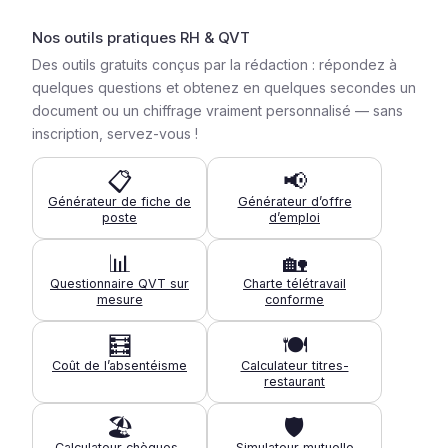
Nos outils pratiques RH & QVT
Des outils gratuits conçus par la rédaction : répondez à
quelques questions et obtenez en quelques secondes un
document ou un chiffrage vraiment personnalisé — sans
inscription, servez-vous !
📋
📢
Générateur de fiche de
Générateur d’offre
poste
d’emploi
📊
🏡
Questionnaire QVT sur
Charte télétravail
mesure
conforme
🧮
🍽️
Coût de l’absentéisme
Calculateur titres-
restaurant
🏖️
🛡️
Calculateur chèques-
Simulateur mutuelle