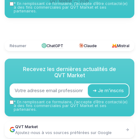
QVT Market — 2026
*
En remplissant ce formulaire, j’accepte d’être contacté(e)
à des fins commerciales par QVT Market et ses
partenaires.
Résumer
ChatGPT
Claude
Mistral
Recevez les dernières actualités de
QVT Market
➔ Je m'inscris
*
En remplissant ce formulaire, j’accepte d’être contacté(e)
à des fins commerciales par QVT Market et ses
partenaires.
QVT Market
Ajoutez-nous à vos sources préférées sur Google