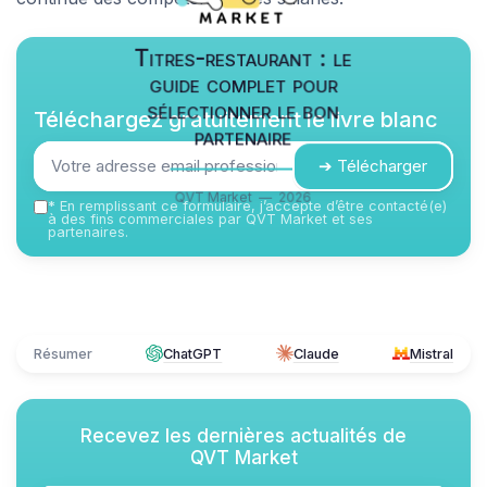
Titres-restaurant : le
guide complet pour
sélectionner le bon
Téléchargez gratuitement le livre blanc
partenaire
➔ Télécharger
QVT Market — 2026
*
En remplissant ce formulaire, j’accepte d’être contacté(e)
à des fins commerciales par QVT Market et ses
partenaires.
Résumer
ChatGPT
Claude
Mistral
Recevez les dernières actualités de
QVT Market