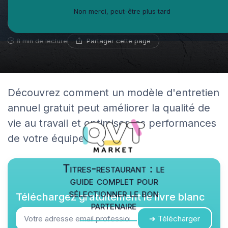
Non merci, peut-être plus tard
Adama Sow
15 avril 2025
Consultant créativité en entreprise
Partager cette page
8 min de lecture
Découvrez comment un modèle d'entretien
annuel gratuit peut améliorer la qualité de
vie au travail et optimiser les performances
de votre équipe.
Titres-restaurant : le
guide complet pour
sélectionner le bon
Téléchargez gratuitement le livre blanc
partenaire
➔ Télécharger