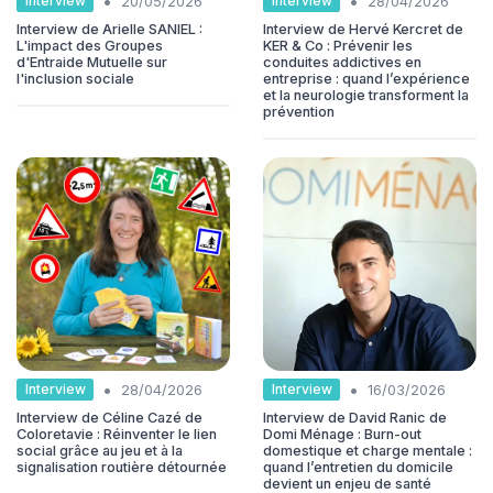
•
•
Interview
Interview
20/05/2026
28/04/2026
Interview de Arielle SANIEL :
Interview de Hervé Kercret de
L'impact des Groupes
KER & Co : Prévenir les
d'Entraide Mutuelle sur
conduites addictives en
l'inclusion sociale
entreprise : quand l’expérience
et la neurologie transforment la
prévention
•
•
Interview
Interview
28/04/2026
16/03/2026
Interview de Céline Cazé de
Interview de David Ranic de
Coloretavie : Réinventer le lien
Domi Ménage : Burn-out
social grâce au jeu et à la
domestique et charge mentale :
signalisation routière détournée
quand l’entretien du domicile
devient un enjeu de santé