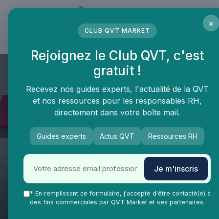
Panneau de gestion des cookies
×
CLUB QVT MARKET
LE MÉDIA DES PROFESSIONNELS DE LA QVT
Rejoignez le Club QVT, c'est
gratuit !
Recevez nos guides experts, l'actualité de la QVT
et nos ressources pour les responsables RH,
directement dans votre boîte mail.
Guides experts
Actus QVT
Ressources RH
Je m'inscris
QVT Market
Enjeux dans la QVT
Feedback culture
Optimisez vos entretiens
* En remplissant ce formulaire, j'accepte d'être contacté(e) à
des fins commerciales par QVT Market et ses partenaires.
annuels avec un modèle gratuit