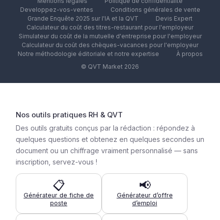
Mentions légales
Politique de confidentialité
Developpez-vos-ventes
Conditions générales de vente
Grande Enquête 2025 sur l'IA et la QVT
Devis Expert
Calculateur du coût des titres-restaurant pour l'employeur
Simulateur du coût de la mutuelle d'entreprise pour l'employeur
Calculateur du coût des chèques-vacances pour l'employeur
Notre méthodologie éditoriale et notre expertise
À propos
© QVT Market 2026
Nos outils pratiques RH & QVT
Des outils gratuits conçus par la rédaction : répondez à
quelques questions et obtenez en quelques secondes un
document ou un chiffrage vraiment personnalisé — sans
inscription, servez-vous !
📋
📢
Générateur de fiche de
Générateur d’offre
poste
d’emploi