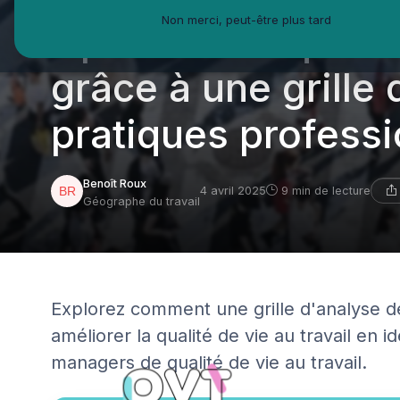
Non merci, peut-être plus tard
Optimiser la qualit
grâce à une grille
pratiques professi
Benoît Roux
4 avril 2025
9 min de lecture
Géographe du travail
Explorez comment une grille d'analyse d
améliorer la qualité de vie au travail en i
managers de qualité de vie au travail.