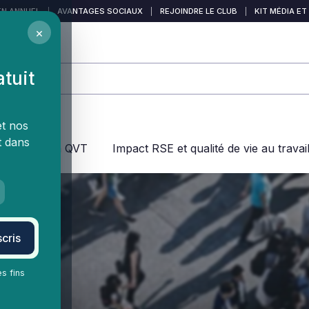
EN ANNUEL
|
AVANTAGES SOCIAUX
|
REJOINDRE LE CLUB
|
KIT MÉDIA ET
×
atuit
et nos
t dans
jeux dans la QVT
Impact RSE et qualité de vie au travai
cris
es fins