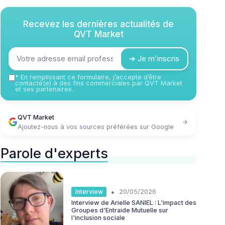
Recevez les dernières actualités de
QVT Market
➔ Je m'inscris
*
En remplissant ce formulaire, j’accepte d’être
contacté(e) à des fins commerciales par QVT Market
et ses partenaires.
QVT Market
Ajoutez-nous à vos sources préférées sur Google
Parole d'experts
•
Interview
20/05/2026
Interview de Arielle SANIEL : L'impact des
Groupes d'Entraide Mutuelle sur
l'inclusion sociale