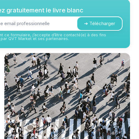
z gratuitement le livre blanc
➔ Télécharger
t ce formulaire, j’accepte d’être contacté(e) à des fins
par QVT Market et ses partenaires.