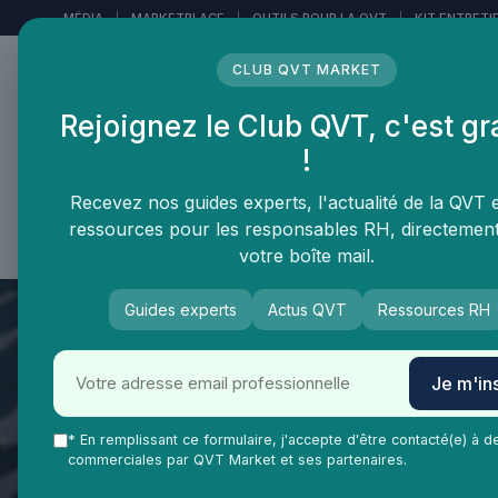
Panneau de gestion des cookies
MÉDIA
|
MARKETPLACE
|
OUTILS POUR LA QVT
|
KIT ENTRETI
CLUB QVT MARKET
Rejoignez le Club QVT, c'est gr
LE MÉDIA DES
!
PROFESSIONNELS DE LA
QVT
Recevez nos guides experts, l'actualité de la QVT 
ressources pour les responsables RH, directemen
Vie Ma Vie dans la QVT
Tendances QVT
En
votre boîte mail.
Guides experts
Actus QVT
Ressources RH
Je m'ins
* En remplissant ce formulaire, j'accepte d'être contacté(e) à d
commerciales par QVT Market et ses partenaires.
QVT Market
Enjeux dans la QVT
Feedback culture