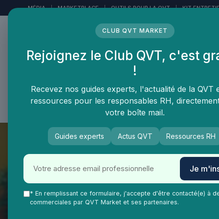
Panneau de gestion des cookies
MÉDIA
|
MARKETPLACE
|
OUTILS POUR LA QVT
|
KIT ENTRETI
CLUB QVT MARKET
Rejoignez le Club QVT, c'est gr
LE MÉDIA DES
!
PROFESSIONNELS DE LA
QVT
Recevez nos guides experts, l'actualité de la QVT 
ressources pour les responsables RH, directemen
Vie Ma Vie dans la QVT
Tendances QVT
En
votre boîte mail.
Guides experts
Actus QVT
Ressources RH
Je m'ins
* En remplissant ce formulaire, j'accepte d'être contacté(e) à d
commerciales par QVT Market et ses partenaires.
QVT Market
Enjeux dans la QVT
Bien-être employés