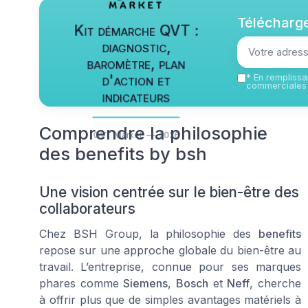
Télécharge
Kit démarche QVT :
diagnostic,
baromètre, plan
d'action et
*
En remplissan
commerciales 
indicateurs
Comprendre la philosophie
QVT Market — 2026
des benefits by bsh
Une vision centrée sur le bien-être des
collaborateurs
Chez BSH Group, la philosophie des
benefits
repose sur une approche globale du bien-être au
travail. L’entreprise, connue pour ses marques
phares comme
Siemens
,
Bosch
et
Neff
, cherche
à offrir plus que de simples avantages matériels à