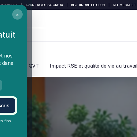
EN ANNUEL
|
AVANTAGES SOCIAUX
|
REJOINDRE LE CLUB
|
KIT MÉDIA ET
×
atuit
et nos
t dans
jeux dans la QVT
Impact RSE et qualité de vie au travai
cris
es fins