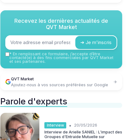
Recevez les dernières actualités de
QVT Market
➔ Je m'inscris
*
En remplissant ce formulaire, j’accepte d’être
contacté(e) à des fins commerciales par QVT Market
et ses partenaires.
QVT Market
Ajoutez-nous à vos sources préférées sur Google
Parole d'experts
•
Interview
20/05/2026
Interview de Arielle SANIEL : L'impact des
Groupes d'Entraide Mutuelle sur