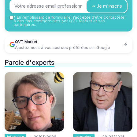
➔ Je m'inscris
*
En remplissant ce formulaire, j’accepte d’être contacté(e)
à des fins commerciales par QVT Market et ses
partenaires.
QVT Market
Ajoutez-nous à vos sources préférées sur Google
Parole d'experts
•
•
Interview
Interview
20/05/2026
28/04/2026