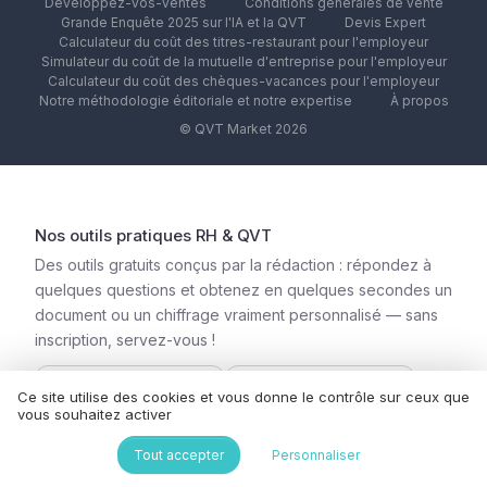
Developpez-vos-ventes
Conditions générales de vente
Grande Enquête 2025 sur l'IA et la QVT
Devis Expert
Calculateur du coût des titres-restaurant pour l'employeur
Simulateur du coût de la mutuelle d'entreprise pour l'employeur
Calculateur du coût des chèques-vacances pour l'employeur
Notre méthodologie éditoriale et notre expertise
À propos
© QVT Market 2026
Nos outils pratiques RH & QVT
Des outils gratuits conçus par la rédaction : répondez à
quelques questions et obtenez en quelques secondes un
document ou un chiffrage vraiment personnalisé — sans
inscription, servez-vous !
📋
📢
Ce site utilise des cookies et vous donne le contrôle sur ceux que
Générateur de fiche de
Générateur d’offre
vous souhaitez activer
poste
d’emploi
Tout accepter
Personnaliser
📊
🏡