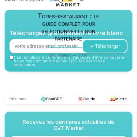
Titres-restaurant : le
guide complet pour
sélectionner le bon
Téléchargez gratuitement le livre blanc
partenaire
➔ Télécharger
QVT Market — 2026
*
En remplissant ce formulaire, j’accepte d’être contacté(e)
à des fins commerciales par QVT Market et ses
partenaires.
Résumer
ChatGPT
Claude
Mistral
Recevez les dernières actualités de
QVT Market