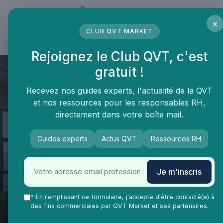
Panneau de gestion des cookies
×
CLUB QVT MARKET
LE MÉDIA DES PROFESSIONNELS DE LA QVT
Rejoignez le Club QVT, c'est
gratuit !
Recevez nos guides experts, l'actualité de la QVT
et nos ressources pour les responsables RH,
directement dans votre boîte mail.
Guides experts
Actus QVT
Ressources RH
Je m'inscris
QVT Market
Enjeux dans la QVT
Bien-être employés
Améliorer la qualité de vie au
* En remplissant ce formulaire, j'accepte d'être contacté(e) à
des fins commerciales par QVT Market et ses partenaires.
travail avec le cse hdf