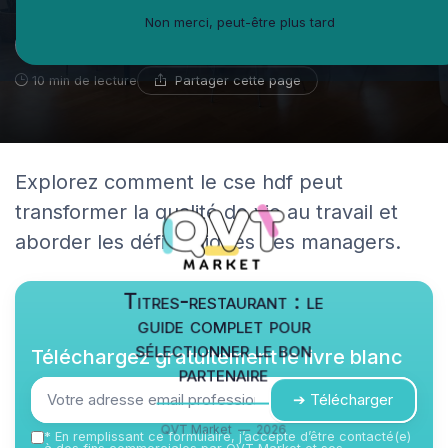
Non merci, peut-être plus tard
Guillaume Bernard
15 octobre 2025
Ambassadeur du coworking
Partager cette page
10 min de lecture
Explorez comment le cse hdf peut
transformer la qualité de vie au travail et
aborder les défis uniques des managers.
Titres-restaurant : le
guide complet pour
sélectionner le bon
Téléchargez gratuitement le livre blanc
partenaire
➔ Télécharger
QVT Market — 2026
*
En remplissant ce formulaire, j’accepte d’être contacté(e)