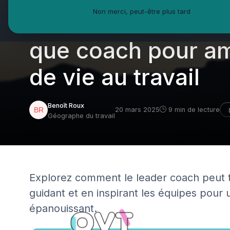
Non merci, peut-être plus tard
Le rôle essentiel d
que coach pour amé
de vie au travail
Benoît Roux
20 mars 2025
9 min de lecture
Géographe du travail
Explorez comment le leader coach peut tr
guidant et en inspirant les équipes pour
épanouissant.