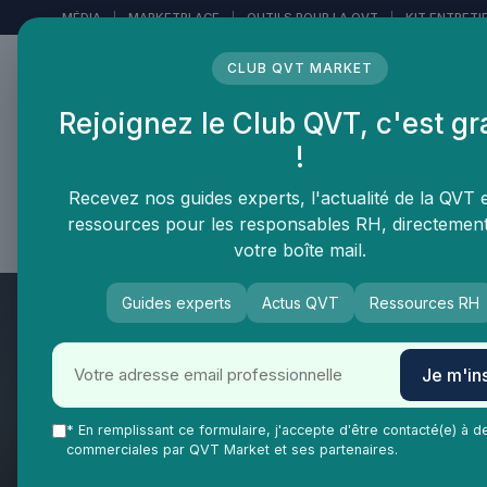
Panneau de gestion des cookies
MÉDIA
|
MARKETPLACE
|
OUTILS POUR LA QVT
|
KIT ENTRETI
CLUB QVT MARKET
Rejoignez le Club QVT, c'est gr
LE MÉDIA DES
!
PROFESSIONNELS DE LA
QVT
Recevez nos guides experts, l'actualité de la QVT 
ressources pour les responsables RH, directemen
Vie Ma Vie dans la QVT
Tendances QVT
En
votre boîte mail.
Guides experts
Actus QVT
Ressources RH
Je m'ins
* En remplissant ce formulaire, j'accepte d'être contacté(e) à d
commerciales par QVT Market et ses partenaires.
QVT Market
Impact RSE et qualité de vie au travail
Manag