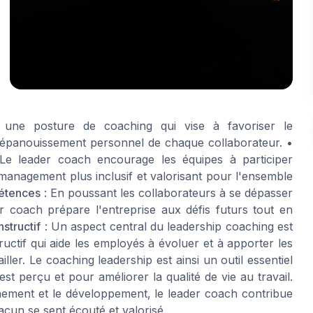
r une posture de coaching qui vise à favoriser le
'épanouissement personnel de chaque collaborateur. •
Le leader coach encourage les équipes à participer
 management plus inclusif et valorisant pour l'ensemble
étences
: En poussant les collaborateurs à se dépasser
r coach prépare l'entreprise aux défis futurs tout en
structif
: Un aspect central du leadership coaching est
ructif qui aide les employés à évoluer et à apporter les
ler. Le coaching leadership est ainsi un outil essentiel
 perçu et pour améliorer la qualité de vie au travail.
ment et le développement, le leader coach contribue
acun se sent écouté et valorisé.