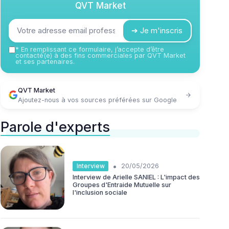
QVT Market
➔ Je m'inscris
*
En remplissant ce formulaire, j’accepte d’être
contacté(e) à des fins commerciales par QVT Market
et ses partenaires.
QVT Market
Ajoutez-nous à vos sources préférées sur Google
Parole d'experts
•
Interview
20/05/2026
Interview de Arielle SANIEL : L'impact des
Groupes d'Entraide Mutuelle sur
l'inclusion sociale