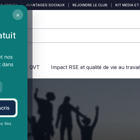
EN ANNUEL
|
AVANTAGES SOCIAUX
|
REJOINDRE LE CLUB
|
KIT MÉDIA ET
×
atuit
et nos
t dans
jeux dans la QVT
Impact RSE et qualité de vie au travai
cris
es fins
ement