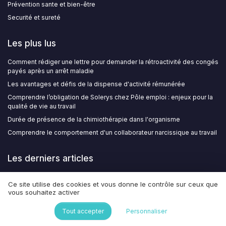
Prévention sante et bien-être
Securité et sureté
Les plus lus
Comment rédiger une lettre pour demander la rétroactivité des congés
payés après un arrêt maladie
Les avantages et défis de la dispense d'activité rémunérée
Comprendre l’obligation de Solerys chez Pôle emploi : enjeux pour la
qualité de vie au travail
Durée de présence de la chimiothérapie dans l'organisme
Comprendre le comportement d'un collaborateur narcissique au travail
Les derniers articles
Comment structurer une fiche d’entretien individuel en PDF pour
Ce site utilise des cookies et vous donne le contrôle sur ceux que
soutenir la culture de feedback et la QVT
vous souhaitez activer
Structurer une fiche d’entretien individuel en PDF pour piloter la QVT et
la gestion de carrière
Tout accepter
Personnaliser
Comment utiliser la matrice d Eisenhower en PDF pour structurer la