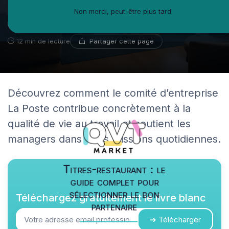
Non merci, peut-être plus tard
Guillaume Bernard
17 novembre 2025
Ambassadeur du coworking
Partager cette page
12 min de lecture
Découvrez comment le comité d’entreprise
La Poste contribue concrètement à la
qualité de vie au travail et soutient les
managers dans leurs missions quotidiennes.
Titres-restaurant : le
guide complet pour
sélectionner le bon
Téléchargez gratuitement le livre blanc
partenaire
➔ Télécharger