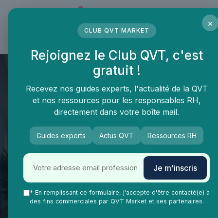
Panneau de gestion des cookies
×
CLUB QVT MARKET
LE MÉDIA DES PROFESSIONNELS DE LA QVT
Rejoignez le Club QVT, c'est
gratuit !
Recevez nos guides experts, l'actualité de la QVT
et nos ressources pour les responsables RH,
directement dans votre boîte mail.
Guides experts
Actus QVT
Ressources RH
QVT Market
Enjeux dans la QVT
Bien-être employés
Je m'inscris
Le rôle du comité d’entreprise
La Poste dans l’amélioration de
* En remplissant ce formulaire, j'accepte d'être contacté(e) à
des fins commerciales par QVT Market et ses partenaires.
la qualité de vie au travail