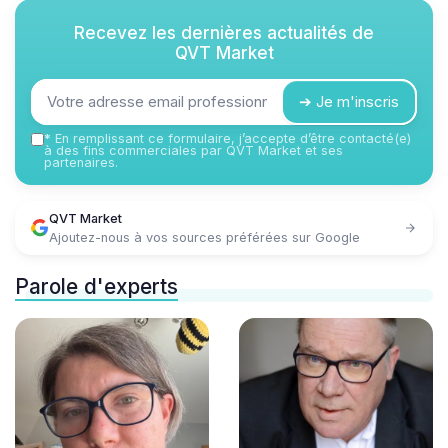
Recevez les dernières actualités de
QVT Market
➔ Je m'inscris
*
En remplissant ce formulaire, j’accepte d’être contacté(e)
à des fins commerciales par QVT Market et ses
partenaires.
QVT Market
Ajoutez-nous à vos sources préférées sur Google
Parole d'experts