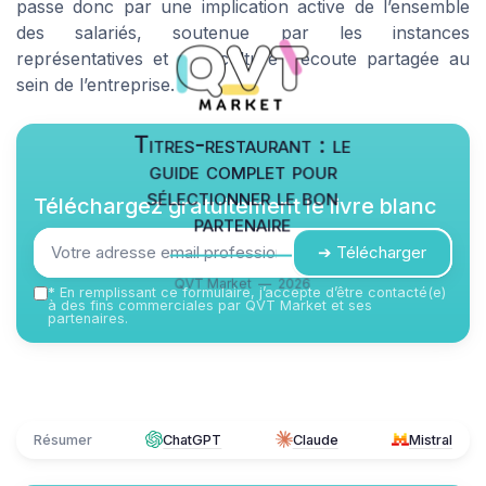
passe donc par une implication active de l’ensemble
des salariés, soutenue par les instances
représentatives et une culture d’écoute partagée au
sein de l’entreprise.
Titres-restaurant : le
guide complet pour
sélectionner le bon
Téléchargez gratuitement le livre blanc
partenaire
➔ Télécharger
QVT Market — 2026
*
En remplissant ce formulaire, j’accepte d’être contacté(e)
à des fins commerciales par QVT Market et ses
partenaires.
Résumer
ChatGPT
Claude
Mistral