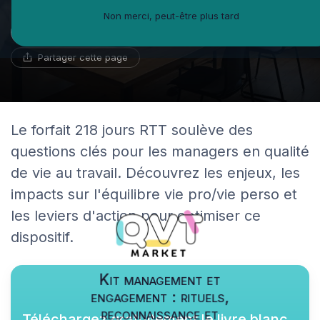
Non merci, peut-être plus tard
Marc Girard
11 novembre 2025
13 min de lecture
Psychologue du travail
Partager cette page
Le forfait 218 jours RTT soulève des
questions clés pour les managers en qualité
de vie au travail. Découvrez les enjeux, les
impacts sur l'équilibre vie pro/vie perso et
les leviers d'action pour optimiser ce
dispositif.
Kit management et
engagement : rituels,
reconnaissance et
Téléchargez gratuitement le livre blanc