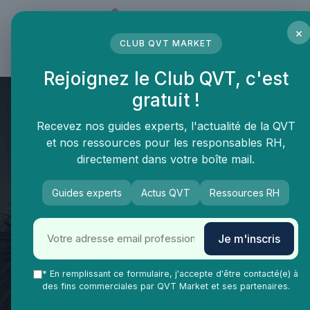
Panneau de gestion des cookies
×
CLUB QVT MARKET
LE MÉDIA DES PROFESSIONNELS DE LA QVT
Rejoignez le Club QVT, c'est
gratuit !
Recevez nos guides experts, l'actualité de la QVT
et nos ressources pour les responsables RH,
directement dans votre boîte mail.
Guides experts
Actus QVT
Ressources RH
QVT Market
Enjeux dans la QVT
Équilibre vie-travail
Comprendre le forfait 218 jours
Je m'inscris
RTT : enjeux et bonnes
pratiques pour les managers
* En remplissant ce formulaire, j'accepte d'être contacté(e) à
des fins commerciales par QVT Market et ses partenaires.
QVT