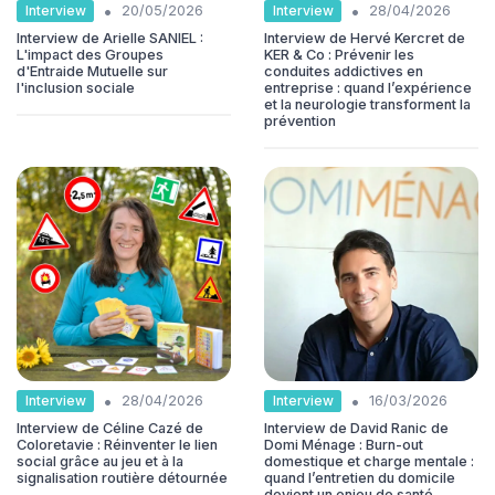
•
•
Interview
Interview
20/05/2026
28/04/2026
Interview de Arielle SANIEL :
Interview de Hervé Kercret de
L'impact des Groupes
KER & Co : Prévenir les
d'Entraide Mutuelle sur
conduites addictives en
l'inclusion sociale
entreprise : quand l’expérience
et la neurologie transforment la
prévention
•
•
Interview
Interview
28/04/2026
16/03/2026
Interview de Céline Cazé de
Interview de David Ranic de
Coloretavie : Réinventer le lien
Domi Ménage : Burn-out
social grâce au jeu et à la
domestique et charge mentale :
signalisation routière détournée
quand l’entretien du domicile
devient un enjeu de santé