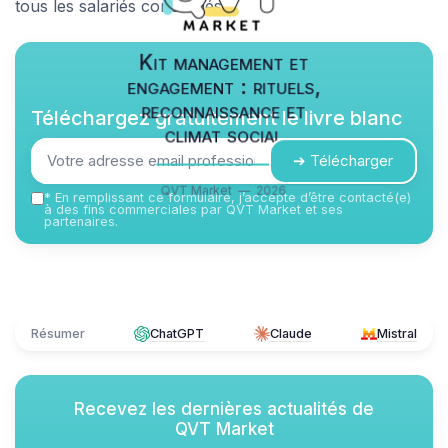
tous les salariés concernés.
Kit management et
engagement : rituels,
reconnaissance et
Téléchargez gratuitement le livre blanc
climat social
➔ Télécharger
QVT Market — 2026
*
En remplissant ce formulaire, j’accepte d’être contacté(e)
à des fins commerciales par QVT Market et ses
partenaires.
Résumer
ChatGPT
Claude
Mistral
Recevez les dernières actualités de
QVT Market