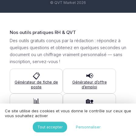
© QVT Market 2026
Nos outils pratiques RH & QVT
Des outils gratuits conçus par la rédaction : répondez à
quelques questions et obtenez en quelques secondes un
document ou un chiffrage vraiment personnalisé — sans
inscription, servez-vous !
📋
📢
Générateur de fiche de
Générateur d’offre
poste
d’emploi
📊
🏡
Questionnaire QVT sur
Charte télétravail
Ce site utilise des cookies et vous donne le contrôle sur ceux que
mesure
conforme
vous souhaitez activer
🧮
🍽️
Tout accepter
Personnaliser
Coût de l’absentéisme
Calculateur titres-