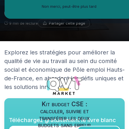
Non merci, peut-être plus tard
Guillaume Bernard
13 octobre 2025
Ambassadeur du coworking
Partager cette page
9 min de lecture
Explorez les stratégies pour améliorer la
qualité de vie au travail au sein du comité
social et économique de Pôle emploi Hauts-
de-France, en abordant les défis uniques et
les solutions innovantes.
Kit budget CSE :
calculer, suivre et
transférer les deux
Téléchargez gratuitement le livre blanc
budgets sans erreur