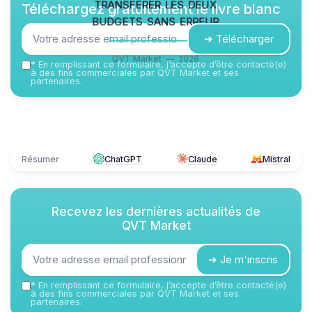
transférer les deux
Téléchargez gratuitement le livre blanc
budgets sans erreur
➔ Télécharger
QVT Market — 2026
*
En remplissant ce formulaire, j’accepte d’être contacté(e)
à des fins commerciales par QVT Market et ses
partenaires.
Résumer
ChatGPT
Claude
Mistral
Recevez les dernières actualités de
QVT Market
➔ Je m'inscris
*
En remplissant ce formulaire, j’accepte d’être contacté(e)
à des fins commerciales par QVT Market et ses
partenaires.