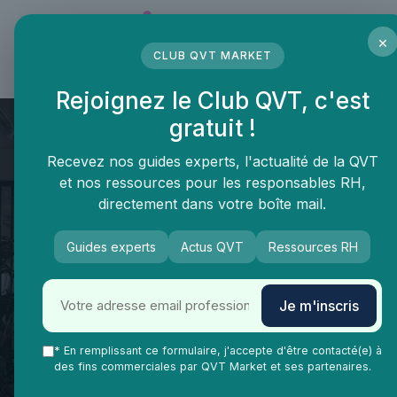
Panneau de gestion des cookies
×
CLUB QVT MARKET
LE MÉDIA DES PROFESSIONNELS DE LA QVT
Rejoignez le Club QVT, c'est
gratuit !
Recevez nos guides experts, l'actualité de la QVT
et nos ressources pour les responsables RH,
directement dans votre boîte mail.
Guides experts
Actus QVT
Ressources RH
QVT Market
Enjeux dans la QVT
Bien-être employés
Améliorer la qualité de vie au
Je m'inscris
travail au sein du comité social
et économique de Pôle emploi
* En remplissant ce formulaire, j'accepte d'être contacté(e) à
des fins commerciales par QVT Market et ses partenaires.
Hauts-de-France