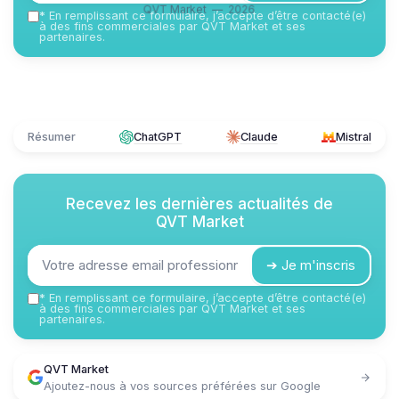
QVT Market — 2026
*
En remplissant ce formulaire, j’accepte d’être contacté(e)
à des fins commerciales par QVT Market et ses
partenaires.
Résumer
ChatGPT
Claude
Mistral
Recevez les dernières actualités de
QVT Market
➔ Je m'inscris
*
En remplissant ce formulaire, j’accepte d’être contacté(e)
à des fins commerciales par QVT Market et ses
partenaires.
QVT Market
Ajoutez-nous à vos sources préférées sur Google