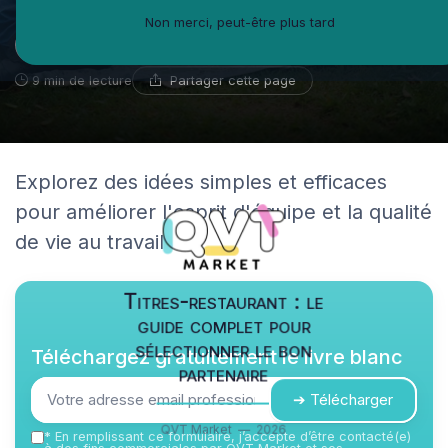
Non merci, peut-être plus tard
Chloé Dumon
17 septembre 2025
Blogueuse spécialiste du e-learning
Partager cette page
9 min de lecture
Explorez des idées simples et efficaces
pour améliorer l'esprit d'équipe et la qualité
de vie au travail.
Titres-restaurant : le
guide complet pour
sélectionner le bon
Téléchargez gratuitement le livre blanc
partenaire
➔ Télécharger
QVT Market — 2026
*
En remplissant ce formulaire, j’accepte d’être contacté(e)