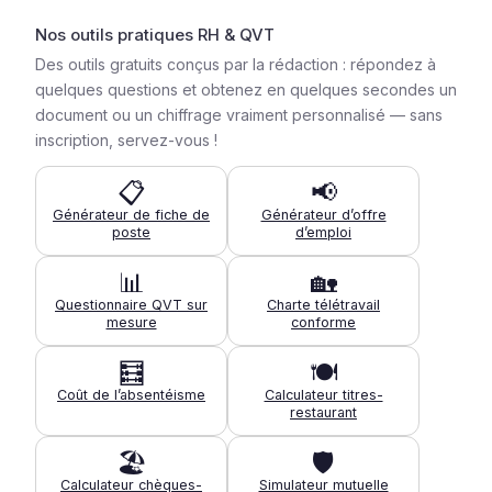
Nos outils pratiques RH & QVT
Des outils gratuits conçus par la rédaction : répondez à
quelques questions et obtenez en quelques secondes un
document ou un chiffrage vraiment personnalisé — sans
inscription, servez-vous !
📋
📢
Générateur de fiche de
Générateur d’offre
poste
d’emploi
📊
🏡
Questionnaire QVT sur
Charte télétravail
mesure
conforme
🧮
🍽️
Coût de l’absentéisme
Calculateur titres-
restaurant
🏖️
🛡️
Calculateur chèques-
Simulateur mutuelle