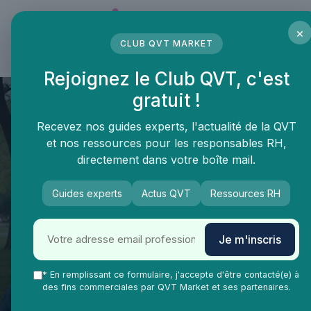
Panneau de gestion des cookies
×
CLUB QVT MARKET
LE MÉDIA DES PROFESSIONNELS DE LA QVT
Rejoignez le Club QVT, c'est
gratuit !
Recevez nos guides experts, l'actualité de la QVT
et nos ressources pour les responsables RH,
directement dans votre boîte mail.
Guides experts
Actus QVT
Ressources RH
Je m'inscris
QVT Market
Enjeux dans la QVT
Engagement collaborateurs
Idées simples pour renforcer
* En remplissant ce formulaire, j'accepte d'être contacté(e) à
des fins commerciales par QVT Market et ses partenaires.
l'esprit d'équipe