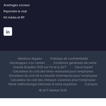
Avantages sociaux
Rejoindre le club
Kit média et RP
Mentions légales
Politique de confidentialité
Developpez-vos-ventes
Conditions générales de vente
Grande Enquête 2025 sur l'IA et la QVT
Devis Expert
Calculateur du coût des titres-restaurant pour l'employeur
Simulateur du coût de la mutuelle d'entreprise pour l'employeur
Calculateur du coût des chèques-vacances pour l'employeur
Notre méthodologie éditoriale et notre expertise
À propos
© QVT Market 2026