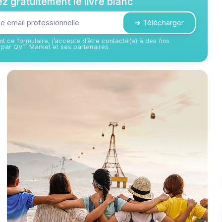
z gratuitement le livre blanc
➔ Télécharger
t ce formulaire, j’accepte d’être contacté(e) à des fins
par QVT Market et ses partenaires.