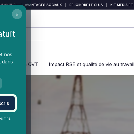
EN ANNUEL
|
AVANTAGES SOCIAUX
|
REJOINDRE LE CLUB
|
KIT MÉDIA ET
×
atuit
et nos
t dans
jeux dans la QVT
Impact RSE et qualité de vie au travai
cris
es fins