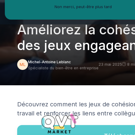
Non merci, peut-être plus tard
QVT Market
Enjeux dans la QVT
Engagement collaborate
Améliorez la cohé
des jeux engagean
Michel-Antoine Leblanc
23 mai 2025
8 mi
Spécialiste du bien-être en entreprise
Découvrez comment les jeux de cohésion 
travail et renforcer les liens entre collèg