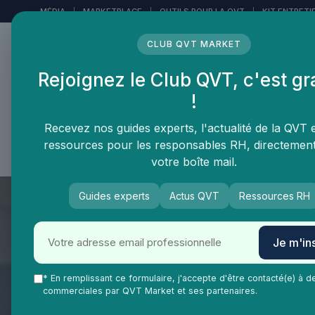
Panneau de gestion des cookies
MÉDIA
|
MARKETPLACE
|
OUTILS POUR LA QVT
|
KIT ENTRETI
CLUB QVT MARKET
Rejoignez le Club QVT, c'est gr
LE MÉDIA DES
!
PROFESSIONNELS DE LA
QVT
Recevez nos guides experts, l'actualité de la QVT 
ressources pour les responsables RH, directemen
Vie Ma Vie dans la QVT
Tendances QVT
En
votre boîte mail.
Guides experts
Actus QVT
Ressources RH
Je m'ins
* En remplissant ce formulaire, j'accepte d'être contacté(e) à d
commerciales par QVT Market et ses partenaires.