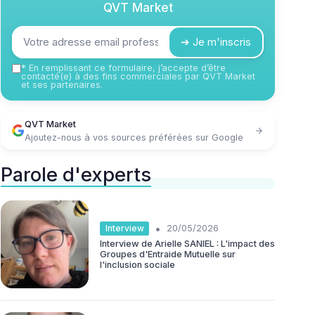
QVT Market
➔ Je m'inscris
*
En remplissant ce formulaire, j’accepte d’être
contacté(e) à des fins commerciales par QVT Market
et ses partenaires.
QVT Market
Ajoutez-nous à vos sources préférées sur Google
Parole d'experts
•
Interview
20/05/2026
Interview de Arielle SANIEL : L'impact des
Groupes d'Entraide Mutuelle sur
l'inclusion sociale