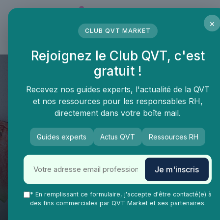
Panneau de gestion des cookies
×
CLUB QVT MARKET
LE MÉDIA DES PROFESSIONNELS DE LA QVT
Rejoignez le Club QVT, c'est
gratuit !
Recevez nos guides experts, l'actualité de la QVT
et nos ressources pour les responsables RH,
directement dans votre boîte mail.
Guides experts
Actus QVT
Ressources RH
QVT Market
Vie Ma Vie dans la QVT
Gestion de carrière
Je m'inscris
Améliorer la qualité de vie au
travail grâce à l'entretien
* En remplissant ce formulaire, j'accepte d'être contacté(e) à
des fins commerciales par QVT Market et ses partenaires.
professionnel