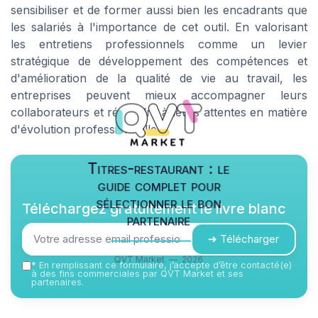
sensibiliser et de former aussi bien les encadrants que
les salariés à l'importance de cet outil. En valorisant
les entretiens professionnels comme un levier
stratégique de développement des compétences et
d'amélioration de la qualité de vie au travail, les
entreprises peuvent mieux accompagner leurs
collaborateurs et répondre à leurs attentes en matière
d'évolution professionnelle.
Titres-restaurant : le
guide complet pour
sélectionner le bon
Téléchargez gratuitement le livre blanc
partenaire
➔ Télécharger
QVT Market — 2026
*
En remplissant ce formulaire, j’accepte d’être contacté(e)
à des fins commerciales par QVT Market et ses
partenaires.