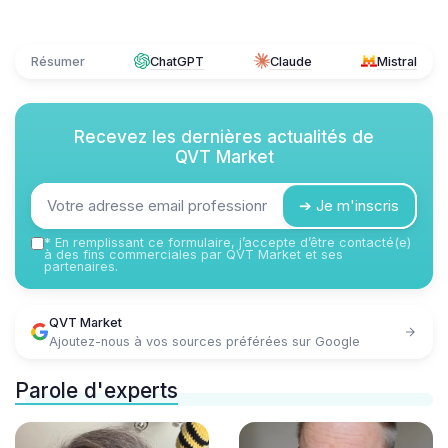
Résumer
ChatGPT
Claude
Mistral
Recevez les dernières actualités de
QVT Market
➔ Je m'inscris
*
En remplissant ce formulaire, j’accepte d’être contacté(e)
à des fins commerciales par QVT Market et ses
partenaires.
QVT Market
Ajoutez-nous à vos sources préférées sur Google
Parole d'experts