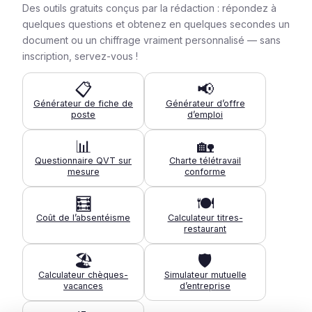
Des outils gratuits conçus par la rédaction : répondez à
quelques questions et obtenez en quelques secondes un
document ou un chiffrage vraiment personnalisé — sans
inscription, servez-vous !
📋
📢
Générateur de fiche de
Générateur d’offre
poste
d’emploi
📊
🏡
Questionnaire QVT sur
Charte télétravail
mesure
conforme
🧮
🍽️
Coût de l’absentéisme
Calculateur titres-
restaurant
🏖️
🛡️
Calculateur chèques-
Simulateur mutuelle
vacances
d’entreprise