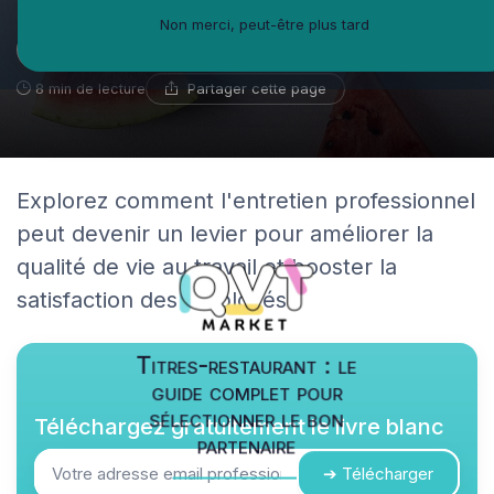
Non merci, peut-être plus tard
Michel-Antoine Leblanc
15 mai 2025
Spécialiste du bien-être en entreprise
Partager cette page
8 min de lecture
Explorez comment l'entretien professionnel
peut devenir un levier pour améliorer la
qualité de vie au travail et booster la
satisfaction des employés.
Titres-restaurant : le
guide complet pour
sélectionner le bon
Téléchargez gratuitement le livre blanc
partenaire
➔ Télécharger