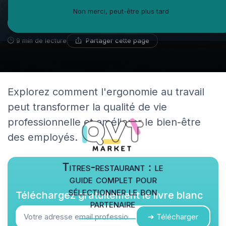
Non merci, peut-être plus tard
Adama Sow
10 mai 2025
Consultant créativité en entreprise
Partager cette page
9 min de lecture
Explorez comment l'ergonomie au travail
peut transformer la qualité de vie
professionnelle et améliorer le bien-être
des employés.
Titres-restaurant : le
guide complet pour
sélectionner le bon
Téléchargez gratuitement le livre blanc
partenaire
➔ Télécharger