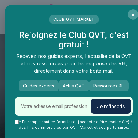
Panneau de gestion des cookies
×
CLUB QVT MARKET
LE MÉDIA DES PROFESSIONNELS DE LA QVT
Rejoignez le Club QVT, c'est
gratuit !
Recevez nos guides experts, l'actualité de la QVT
et nos ressources pour les responsables RH,
directement dans votre boîte mail.
Guides experts
Actus QVT
Ressources RH
QVT Market
Enjeux dans la QVT
Espaces travail
Je m'inscris
Améliorer l'ergonomie au
travail pour un bien-être
* En remplissant ce formulaire, j'accepte d'être contacté(e) à
des fins commerciales par QVT Market et ses partenaires.
optimal