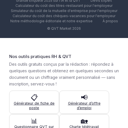
Grande Enquête 2025 sur l'IA et la QVT
Devis Expert
Calculateur du coût des titres-restaurant pour l'employeur
Simulateur du coût de la mutuelle d'entreprise pour l'employeur
Calculateur du coût des chèques-vacances pour l'employeur
Notre méthodologie éditoriale et notre expertise
À propos
© QVT Market 2026
Nos outils pratiques RH & QVT
Des outils gratuits conçus par la rédaction : répondez à
quelques questions et obtenez en quelques secondes un
document ou un chiffrage vraiment personnalisé — sans
inscription, servez-vous !
📋
📢
Générateur de fiche de
Générateur d’offre
poste
d’emploi
📊
🏡
Questionnaire QVT sur
Charte télétravail