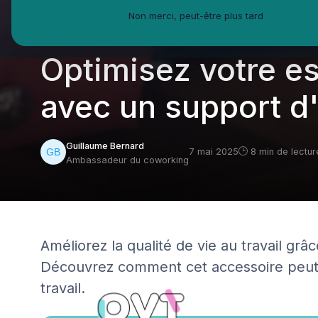
Non merci, peut-être plus tard
QVT Market
Enjeux dans la QVT
Espaces travail
Optimisez votre es
avec un support d
Guillaume Bernard
7 mai 2025
8 min de lectur
Ambassadeur du coworking
Améliorez la qualité de vie au travail gr
Découvrez comment cet accessoire peut
travail.