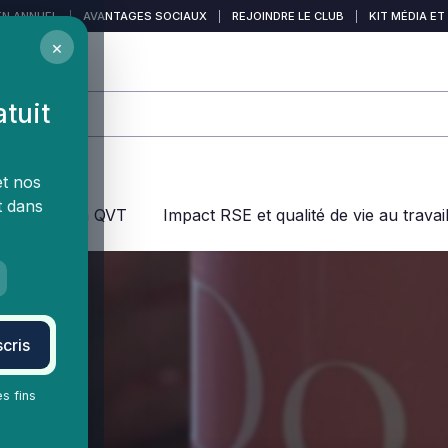
EN ANNUEL
|
AVANTAGES SOCIAUX
|
REJOINDRE LE CLUB
|
KIT MÉDIA ET
×
atuit
et nos
t dans
jeux dans la QVT
Impact RSE et qualité de vie au travai
cris
es fins