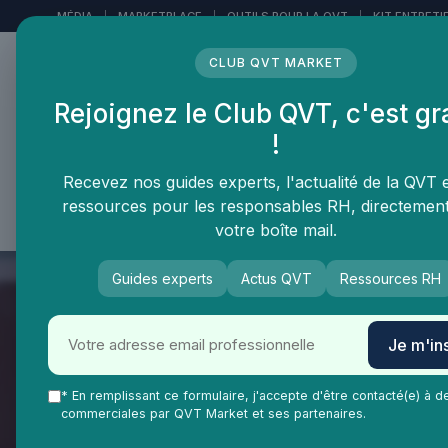
Panneau de gestion des cookies
MÉDIA
|
MARKETPLACE
|
OUTILS POUR LA QVT
|
KIT ENTRETI
CLUB QVT MARKET
Rejoignez le Club QVT, c'est gr
LE MÉDIA DES
!
PROFESSIONNELS DE LA
QVT
Recevez nos guides experts, l'actualité de la QVT 
ressources pour les responsables RH, directemen
Vie Ma Vie dans la QVT
Tendances QVT
En
votre boîte mail.
Guides experts
Actus QVT
Ressources RH
Je m'ins
* En remplissant ce formulaire, j'accepte d'être contacté(e) à d
commerciales par QVT Market et ses partenaires.