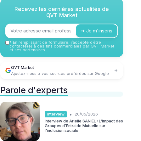
Recevez les dernières actualités de
QVT Market
➔ Je m'inscris
*
En remplissant ce formulaire, j’accepte d’être
contacté(e) à des fins commerciales par QVT Market
et ses partenaires.
QVT Market
Ajoutez-nous à vos sources préférées sur Google
Parole d'experts
•
Interview
20/05/2026
Interview de Arielle SANIEL : L'impact des
Groupes d'Entraide Mutuelle sur
l'inclusion sociale